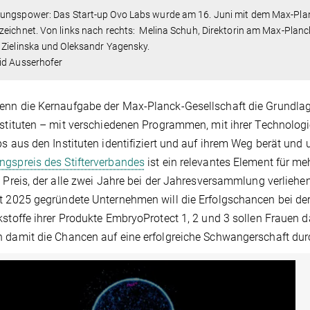
ungspower: Das Start-up Ovo Labs wurde am 16. Juni mit dem Max-Pla
eichnet. Von links nach rechts: Melina Schuh, Direktorin am Max-Planck
Zielinska und Oleksandr Yagensky.
id Ausserhofer
nn die Kernaufgabe der Max-Planck-Gesellschaft die Grundlag
nstituten – mit verschiedenen Programmen, mit ihrer Technologi
ps aus den Instituten identifiziert und auf ihrem Weg berät und 
gspreis des Stifterverbandes
ist ein relevantes Element für me
e Preis, der alle zwei Jahre bei der Jahresversammlung verlieh
t 2025 gegründete Unternehmen will die Erfolgschancen bei der
kstoffe ihrer Produkte EmbryoProtect 1, 2 und 3 sollen Frauen da
 damit die Chancen auf eine erfolgreiche Schwangerschaft dur