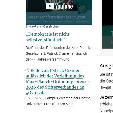
© Max-Planck-Gesellschaft
„Demokratie ist nicht
selbstverständlich“
Die Rede des Präsidenten der Max-Planck-
Gesellschaft, Patrick Cramer, anlässlich
der 77. Jahresversammlung.
Ausg
Rede von Patrick Cramer
Sie ist
anlässlich der Verleihung des
die Ott
Max-Planck-Gründungspreises
2026 des Stifterverbandes an
diesjäh
„Ovo Labs“
Je zehn
16.06.2026, Campus Westend der Goethe-
erhielt
Universität, Frankfurt am Main
Nobelpr