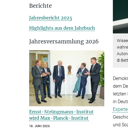
Berichte
Jahresbericht 2025
Highlights aus dem Jahrbuch
Jahresversammlung 2026
Wissen
währen
Autono
© Bet
Demokra
dem De
letzten
in Deut
Expert
Ernst-Strüngmann-Institut
Geschic
wird Max-Planck-Institut
und Soz
18. JUNI 2026