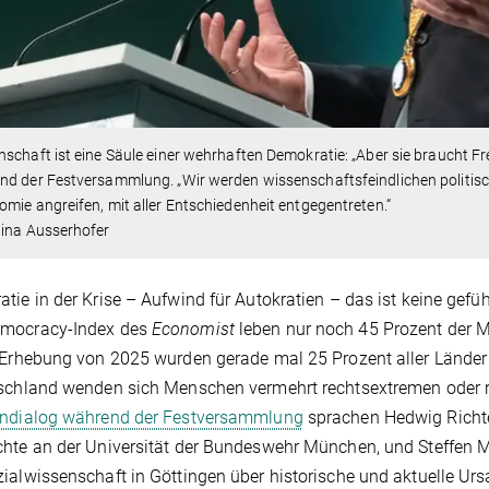
schaft ist eine Säule einer wehrhaften Demokratie: „Aber sie braucht Frei
d der Festversammlung. „Wir werden wissenschaftsfeindlichen politisch
mie angreifen, mit aller Entschiedenheit entgegentreten.“
tina Ausserhofer
tie in der Krise – Aufwind für Autokratien – das ist keine gefü
mocracy-Index des
Economist
leben nur noch 45 Prozent der Me
 Erhebung von 2025 wurden gerade mal 25 Prozent aller Länder 
schland wenden sich Menschen vermehrt rechtsextremen oder r
endialog während der Festversammlung
sprachen Hedwig Richte
hte an der Universität der Bundeswehr München, und Steffen Mau
ialwissenschaft in Göttingen über historische und aktuelle U