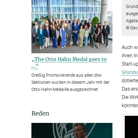
Gründ
ausgez
Agata 
© Dav
Auch we
ihren I
„The Otto Hahn Medal goes to
Start-u
…“
Gründun
Dreißig Promovierende aus allen drei
dotiert
Sektionen wurden in diesem Jahr mit der
Das ers
Otto-Hahn-Medaille ausgezeichnet
Die Wir
könnten
Reden