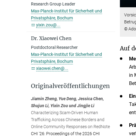
Research Group Leader
Max-Planck-Institut für Sicherheit und
Vorsic
Privatsphäre, Bochum
Betru
yixin.zou@...
© Ado
Dr. Xiaowei Chen
Auf d
Postdoctoral Researcher
Max-Planck-Institut für Sicherheit und
Me
Privatsphäre, Bochum
Arb
xiaowei.chen@...
in 
Bet
Originalveröffentlichungen
Ein
Jiamin Zheng, Yue Deng, Jessica Chen,
Tak
Shujun Li, Yixin Zou und Jingjie Li
ent
Characterizing Scam-Driven Human
Trafficking Across Chinese Borders and
Prä
Online Community Responses on RedNote
ver
CHI '26: Proceedings of the 2026 CHI