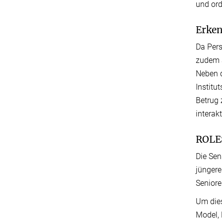
und or
Erken
Da Pers
zudem a
Neben 
Institu
Betrug 
interak
ROLES
Die Sen
jüngere
Seniore
Um dies
Model, 