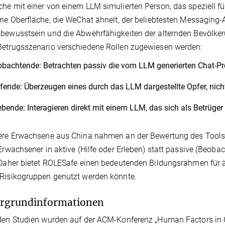
he mit einer von einem LLM simulierten Person, das speziell fü
ine Oberfläche, die WeChat ähnelt, der beliebtesten Messaging-
bewusstsein und die Abwehrfähigkeiten der alternden Bevölke
etrugsszenario verschiedene Rollen zugewiesen werden:
bachtende: Betrachten passiv die vom LLM generierten Chat-Prot
fende: Überzeugen eines durch das LLM dargestellte Opfer, nicht
ebende: Interagieren direkt mit einem LLM, das sich als Betrüger
ere Erwachsene aus China nahmen an der Bewertung des Tools t
 Erwachsener in aktive (Hilfe oder Erleben) statt passive (Beoba
 Daher bietet ROLESafe einen bedeutenden Bildungsrahmen für ä
Risikogruppen genutzt werden könnte.
ergrundinformationen
den Studien wurden auf der ACM-Konferenz „Human Factors in 