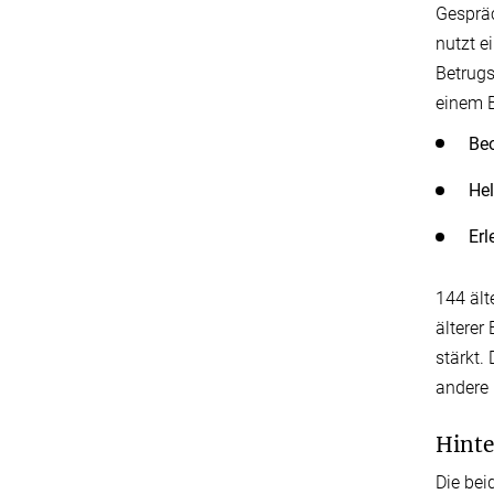
Gespräc
nutzt e
Betrugs
einem B
Beo
Hel
Erl
144 ält
älterer
stärkt.
andere 
Hint
Die bei