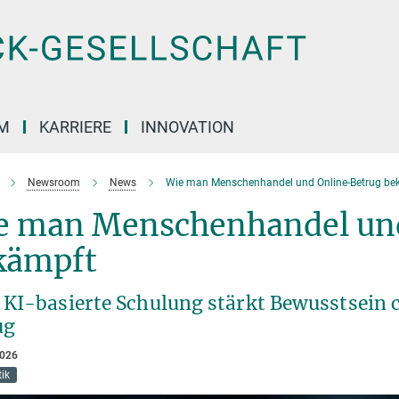
M
KARRIERE
INNOVATION
Newsroom
News
Wie man Menschenhandel und Online-Betrug be
e man Menschenhandel un
kämpft
 KI-basierte Schulung stärkt Bewusstsein 
ug
2026
ik