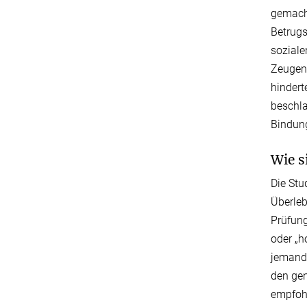
gemacht
Betrugs
soziale
Zeugena
hindert
beschla
Bindung
Wie s
Die Stu
Überleb
Prüfung
oder „h
jemand 
den gen
empfohl