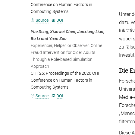
Conference on Human Factors in
Computing Systems
Unter 
Source
DOI
dazu ve
lukrati
Yue Deng, Xiaowei Chen, Junxiang Liao,
wobei s
Bo Li und Yixin Zou
Experiencer, Helper, or Observer: Online
zu fäls
Fraud Intervention for Older Adults
Investi
Through a Role-based Simulation
Approach
Die E
CHI '26: Proceedings of the 2026 CHI
Conference on Human Factors in
Forsche
Computing Systems
Univers
Source
DOI
Media-A
Forsche
„Mensch
filterten
Diese A