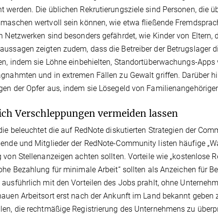
 werden. Die üblichen Rekrutierungsziele sind Personen, die übe
maschen wertvoll sein können, wie etwa fließende Fremdsprac
n Netzwerken sind besonders gefährdet, wie Kinder von Eltern,
ussagen zeigten zudem, dass die Betreiber der Betrugslager die
en, indem sie Löhne einbehielten, Standortüberwachungs-Apps
gnahmten und in extremen Fällen zu Gewalt griffen. Darüber hin
en der Opfer aus, indem sie Lösegeld von Familienangehörigen
ich Verschleppungen vermeiden lassen
die beleuchtet die auf RedNote diskutierten Strategien der C
ende und Mitglieder der RedNote-Community listen häufige „Warn
 von Stellenanzeigen achten sollten. Vorteile wie „kostenlose R
ohe Bezahlung für minimale Arbeit“ sollten als Anzeichen für B
ausführlich mit den Vorteilen des Jobs prahlt, ohne Unternehm
auen Arbeitsort erst nach der Ankunft im Land bekannt geben
en, die rechtmäßige Registrierung des Unternehmens zu überprü