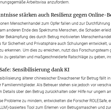
dnungsgemäße Arbeitsvisa anzufordern.
ntnisse stärken auch Resilienz gegen Online-B
onen Menschenhandel zum Opfer fallen und zur Durchführung 
m anderen Ende des Spektrums Menschen, die Schaden erleiden:
der Bekämpfung des durch Betrug motivierten Menschenhandel
ts für Sicherheit und Privatsphäre auch Schulungen entwickelt, 
zu erkennen. Um dies zu erreichen, nutzt das Forschungsteam
tiv zu gestalten und maßgeschneiderte Ratschläge zu geben, ins
afe: Sensibilisierung dank KI
sibilisierung älterer chinesischer Erwachsener für Betrug fällt 
r Familienmitglieder. Als Betreuer stehen sie jedoch vor versc
n Details über den Betrug zurückhalten oder Hilfe nur ungern 
e Probleme zu mindern, entwickelten die Forscher ROLESafe, e
LLM)-basiertes Tool zum Erlernen von Betrugsmaschen und zum 