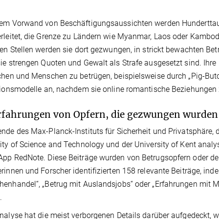
dem Vorwand von Beschäftigungsaussichten werden Hunderttau
rleitet, die Grenze zu Ländern wie Myanmar, Laos oder Kambod
ven Stellen werden sie dort gezwungen, in strickt bewachten Bet
ie strengen Quoten und Gewalt als Strafe ausgesetzt sind. Ihre
chen und Menschen zu betrügen, beispielsweise durch „Pig-Butch
tionsmodelle an, nachdem sie online romantische Beziehungen 
rfahrungen von Opfern, die gezwungen wurden,
nde des Max-Planck-Instituts für Sicherheit und Privatsphäre, 
ity of Science and Technology und der University of Kent analys
pp RedNote. Diese Beiträge wurden von Betrugsopfern oder der
rinnen und Forscher identifizierten 158 relevante Beiträge, i
enhandel“, „Betrug mit Auslandsjobs“ oder „Erfahrungen mit 
.
nalyse hat die meist verborgenen Details darüber aufgedeckt, wi