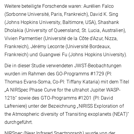
Weitere beteiligte Forschende waren: Aurélien Falco
(Sorbonne Université, Paris, Frankreich), David K. Sing
(Johns Hopkins University, Baltimore, USA), Shashank
Dholakia (University of Queensland, St. Lucia, Australien),
Vivien Parmentier (Université de la Côte d’Azur, Nizza,
Frankreich), Jérémy Leconte (Université Bordeaux,
Frankreich) und Guangwei Fu (Johns Hopkins University).
Die in dieser Studie verwendeten JWST-Beobachtungen
wurden im Rahmen des GO-Programms #1729 (PI:
Thomas Evans-Soma, Co-PI: Tiffany Kataria) mit dem Titel
„A NIRSpec Phase Curve for the ultrahot Jupiter WASP-
121b“ sowie des GTO-Programms #1201 (PI: David
Lafreniere) unter der Bezeichnung „NIRISS Exploration of
the Atmospheric diversity of Transiting exoplanets (NEAT)“
durchgeführt.
NIRSpec (Near Infrared Spectrograph) wurde von der