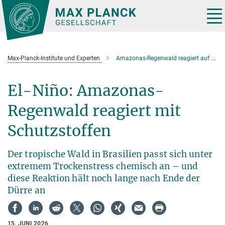
Hauptinhalt
Tog
nav
Max-Planck-Institute und Experten
Amazonas-Regenwald reagiert auf El-Niño-Dürre mit neuen chemischen Schutzstoffen
El-Niño: Amazonas-
Regenwald reagiert mit
Schutzstoffen
Der tropische Wald in Brasilien passt sich unter
extremem Trockenstress chemisch an – und
diese Reaktion hält noch lange nach Ende der
Dürre an
15. JUNI 2026