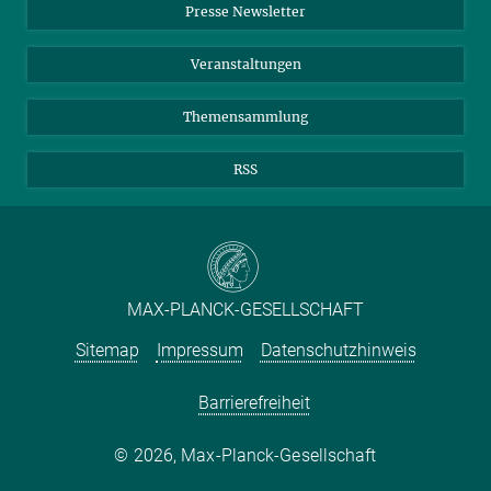
Presse Newsletter
Meldestelle Fehlverhalten
TikTok
YouTube
Netiquette
Veranstaltungen
Themensammlung
RSS
MAX-PLANCK-GESELLSCHAFT
Sitemap
Impressum
Datenschutzhinweis
Barrierefreiheit
2026, Max-Planck-Gesellschaft