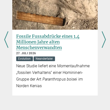
Presse- und Öffentlichkeitsarbeit
Max-Planck-Institut für evolutionäre Anthropologie, Leipzig
+49 341 3550-122
jacob@...
Fossile Fussabdrücke eines 1,4
Millionen Jahre alten
Menschenverwandten
27. JULI 2026
Evolution
Neandertaler
Neue Studie liefert eine Momentaufnahme
„fossilen Verhaltens“ einer Homininen-
Gruppe der Art
Paranthropus boisei
im
Norden Kenias