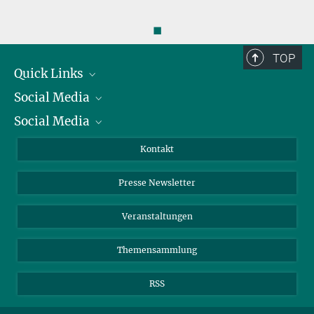
◼
TOP
Quick Links
Social Media
Präsident
Social Media
Zahlen und Fakten
Bluesky
Jahresbericht
Mastodon
Facebook
Kontakt
Einkauf
LinkedIn
Instagram
Presse Newsletter
Meldestelle Fehlverhalten
TikTok
YouTube
Netiquette
Veranstaltungen
Themensammlung
RSS