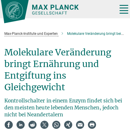
Hauptinhalt
Tog
nav
Max-Planck-Institute und Experten
Molekulare Veränderung bringt beim modernen Menschen Ernährung und Entgiftung ins Gleichgewicht
Molekulare Veränderung
bringt Ernährung und
Entgiftung ins
Gleichgewicht
Kontrollschalter in einem Enzym findet sich bei
den meisten heute lebenden Menschen, jedoch
nicht bei Neandertalern