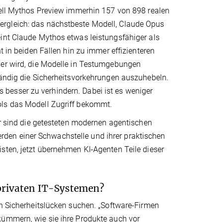
odell Mythos Preview immerhin 157 von 898 realen
ergleich: das nächstbeste Modell, Claude Opus
eint Claude Mythos etwas leistungsfähiger als
t in beiden Fällen hin zu immer effizienteren
ger wird, die Modelle in Testumgebungen
tändig die Sicherheitsvorkehrungen auszuhebeln.
besser zu verhindern. Dabei ist es weniger
ols das Modell Zugriff bekommt.
ar sind die getesteten modernen agentischen
den einer Schwachstelle und ihrer praktischen
sten, jetzt übernehmen KI-Agenten Teile dieser
privaten IT-Systemen?
ch Sicherheitslücken suchen. „Software-Firmen
kümmern, wie sie ihre Produkte auch vor