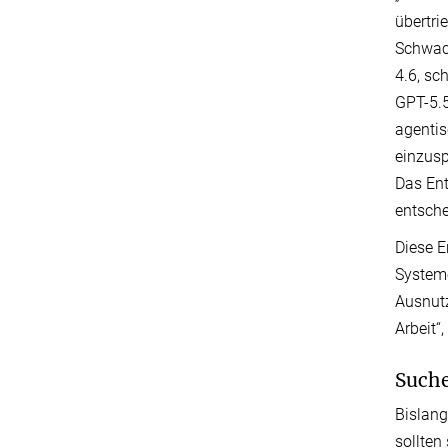
übertri
Schwach
4.6, sc
GPT-5.5
agentis
einzusp
Das Ent
entsche
Diese E
Systeme
Ausnutz
Arbeit“,
Suche
Bislang
sollten