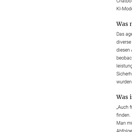
Chatbot
KI-Mode
Was m
Das age
diverse
diesen 
beobach
leistun
Sicherh
wurden
Was i
„Auch f
finden.
Man müs
Abfolge