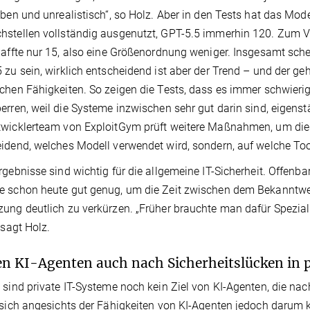
eben und unrealistisch“, so Holz. Aber in den Tests hat das M
stellen vollständig ausgenutzt, GPT-5.5 immerhin 120. Zum V
haffte nur 15, also eine Größenordnung weniger. Insgesamt sch
 zu sein, wirklich entscheidend ist aber der Trend – und der geh
chen Fähigkeiten. So zeigen die Tests, dass es immer schwieri
erren, weil die Systeme inzwischen sehr gut darin sind, eigens
wicklerteam von ExploitGym prüft weitere Maßnahmen, um dies 
idend, welches Modell verwendet wird, sondern, auf welche To
rgebnisse sind wichtig für die allgemeine IT-Sicherheit. Offenb
 schon heute gut genug, um die Zeit zwischen dem Bekanntwer
ung deutlich zu verkürzen. „Früher brauchte man dafür Speziali
 sagt Holz.
n KI-Agenten auch nach Sicherheitslücken in 
 sind private IT-Systeme noch kein Ziel von KI-Agenten, die na
 sich angesichts der Fähigkeiten von KI-Agenten jedoch darum 