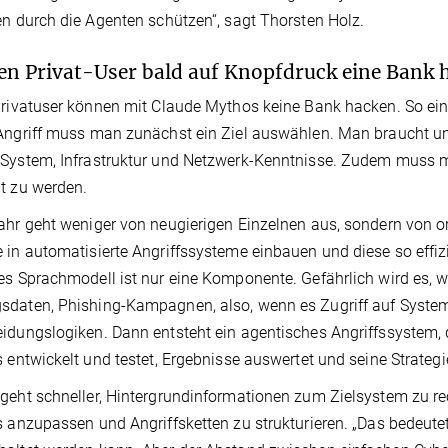
en durch die Agenten schützen“, sagt Thorsten Holz.
n Privat-User bald auf Knopfdruck eine Bank
Privatuser können mit Claude Mythos keine Bank hacken. So einfa
Angriff muss man zunächst ein Ziel auswählen. Man braucht unt
 System, Infrastruktur und Netzwerk-Kenntnisse. Zudem muss
t zu werden.
ahr geht weniger von neugierigen Einzelnen aus, sondern von org
 in automatisierte Angriffssysteme einbauen und diese so effiz
es Sprachmodell ist nur eine Komponente. Gefährlich wird es, 
sdaten, Phishing-Kampagnen, also, wenn es Zugriff auf Syst
idungslogiken. Dann entsteht ein agentisches Angriffssystem, da
s entwickelt und testet, Ergebnisse auswertet und seine Strateg
geht schneller, Hintergrundinformationen zum Zielsystem zu re
s anzupassen und Angriffsketten zu strukturieren. „Das bedeut