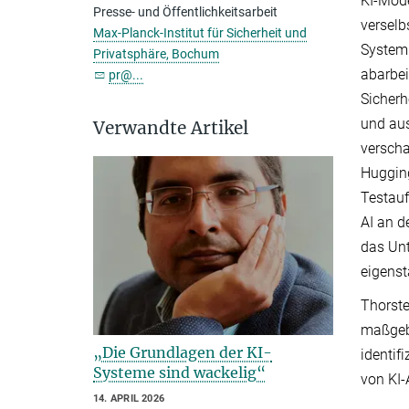
KI-Mode
Presse- und Öffentlichkeitsarbeit
verselb
Max-Planck-Institut für Sicherheit und
System 
Privatsphäre, Bochum
abarbei
pr@...
Sicherh
und aus
Verwandte Artikel
verscha
Hugging
Testauf
AI an d
das Unt
eigenst
Thorste
maßgebl
„Die Grundlagen der KI-
identif
Systeme sind wackelig“
von KI-
14. APRIL 2026