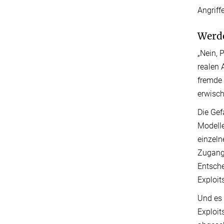
Angriff
Werde
„Nein, 
realen 
fremde
erwisch
Die Gef
Modelle
einzeln
Zugang
Entsche
Exploit
Und es 
Exploit