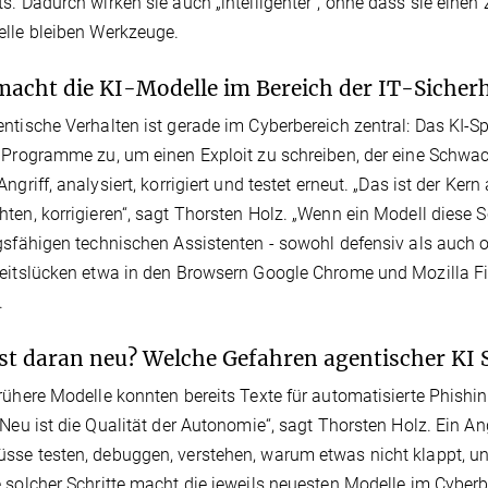
s. Dadurch wirken sie auch „intelligenter“, ohne dass sie ein
lle bleiben Werkzeuge.
acht die KI-Modelle im Bereich der IT-Sicherh
ntische Verhalten ist gerade im Cyberbereich zentral: Das KI-Sp
 Programme zu, um einen Exploit zu schreiben, der eine Schwach
Angriff, analysiert, korrigiert und testet erneut. „Das ist der Ke
ten, korrigieren“, sagt Thorsten Holz. „Wenn ein Modell diese Sc
gsfähigen technischen Assistenten - sowohl defensiv als auch o
eitslücken etwa in den Browsern Google Chrome und Mozilla Fi
.
st daran neu? Welche Gefahren agentischer KI 
rühere Modelle konnten bereits Texte für automatisierte Phish
 Neu ist die Qualität der Autonomie“, sagt Thorsten Holz. Ein An
se testen, debuggen, verstehen, warum etwas nicht klappt, un
 solcher Schritte macht die jeweils neuesten Modelle im Cyberbe