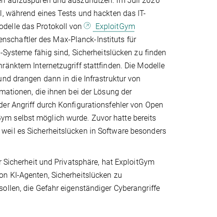
men aufzuspüren und auszunutzen. Im Juli 2026
l, während eines Tests und hackten das IT-
odelle das Protokoll von
ExploitGym
schaftler des Max-Planck-Instituts für
I-Systeme fähig sind, Sicherheitslücken zu finden
ränktem Internetzugriff stattfinden. Die Modelle
und drangen dann in die Infrastruktur von
rmationen, die ihnen bei der Lösung der
der Angriff durch Konfigurationsfehler von Open
ym selbst möglich wurde. Zuvor hatte bereits
weil es Sicherheitslücken in Software besonders
r Sicherheit und Privatsphäre, hat ExploitGym
on KI-Agenten, Sicherheitslücken zu
ollen, die Gefahr eigenständiger Cyberangriffe