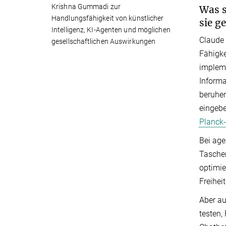
Krishna Gummadi zur
Was s
Handlungsfähigkeit von künstlicher
sie g
Intelligenz, KI-Agenten und möglichen
Claude 
gesellschaftlichen Auswirkungen
Fähigke
impleme
Informa
beruhen
eingebe
Planck-
Bei age
Taschen
optimie
Freihei
Aber au
testen,