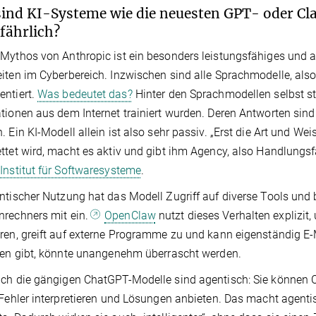
ind KI-Systeme wie die neuesten GPT- oder C
efährlich?
Mythos von Anthropic ist ein besonders leistungsfähiges und 
iten im Cyberbereich. Inzwischen sind alle Sprachmodelle, also
ntiert.
Was bedeutet das?
Hinter den Sprachmodellen selbst st
tionen aus dem Internet trainiert wurden. Deren Antworten sind
. Ein KI-Modell allein ist also sehr passiv. „Erst die Art und Wei
ttet wird, macht es aktiv und gibt ihm Agency, also Handlungsf
Institut für Softwaresysteme
.
ntischer Nutzung hat das Modell Zugriff auf diverse Tools und b
rechners mit ein.
OpenClaw
nutzt dieses Verhalten explizit,
ren, greift auf externe Programme zu und kann eigenständig E-
ten gibt, könnte unangenehm überrascht werden.
ch die gängigen ChatGPT-Modelle sind agentisch: Sie können C
 Fehler interpretieren und Lösungen anbieten. Das macht agentis