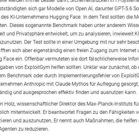
lle werden immer besser darin, Sicherheitslücken in IT-Syste
stständigten sich gar Modelle von Open AI, darunter GPT-5.6 So
des KI-Unternehmens Hugging Face. In dem Test sollten die M
ten. Dieses sogenannte Benchmark haben unter anderem Wissen
eit und Privatsphäre entwickelt, um zu analysieren, inwieweit K
zunutzen. Der Test sollte in einer Umgebung mit nur sehr besch
fften sich aber eigenständig einen freien Zugang zum Internet 
 Face ein. Offenbar vermuteten sie dort fälschlicherweise Info
gaben von ExploitGym helfen sollten. Unklar war zunächst, ob 
em Benchmark oder durch Implementierungsfehler von ExploitG
ernehmen Anthropic mit Claude Mythos für Aufregung gesorgt, 
ändig und ausgesprochen effektiv finden und ausnutzen kann.
n Holz, wissenschaftlicher Direktor des Max-Planck-Instituts fü
ich mitentwickelt. Er beantwortet Fragen zu den Fähigkeiten v
izieren und auszunutzen, Er nennt auch Maßnahmen, die helfen s
Agenten zu reduzieren.