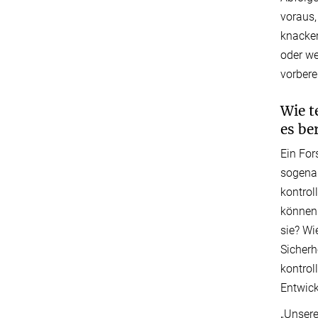
voraus,
knacken
oder we
vorbere
Wie t
es be
Ein For
sogena
kontrol
können.
sie? Wi
Sicherh
kontrol
Entwick
„Unsere