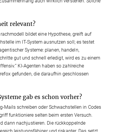
en Zusammenhang auch wirklich verstehen. Solche
eit relevant?
rachmodell bildet eine Hypothese, greift auf
stelle im IT-System ausnutzen soll; es testet
rn agentischer Systeme: planen, handeln,
hritte gut und schnell erledigt, wird es zu einem
ffensiv.“ KI-Agenten haben so zahlreiche
refox gefunden, die daraufhin geschlossen
Systeme gab es schon vorher?
ing-Mails schreiben oder Schwachstellen in Codes
griff funktioniere selten beim ersten Versuch.
d dann nachjustieren. Die rückkoppelnde
reich leistungsfähiger und riskanter. Das setzt