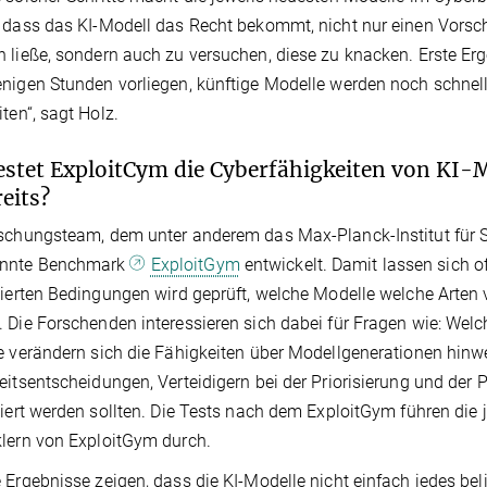
 dass das KI-Modell das Recht bekommt, nicht nur einen Vorsc
 ließe, sondern auch zu versuchen, diese zu knacken. Erste E
nigen Stunden vorliegen, künftige Modelle werden noch schnelle
iten“, sagt Holz.
estet ExploitCym die Cyberfähigkeiten von KI-
reits?
schungsteam, dem unter anderem das Max-Planck-Institut für S
nnte Benchmark
ExploitGym
entwickelt. Damit lassen sich o
lierten Bedingungen wird geprüft, welche Modelle welche Arten
 Die Forschenden interessieren sich dabei für Fragen wie: W
e verändern sich die Fähigkeiten über Modellgenerationen hinwe
eitsentscheidungen, Verteidigern bei der Priorisierung und der P
liert werden sollten. Die Tests nach dem ExploitGym führen di
lern von ExploitGym durch.
 Ergebnisse zeigen, dass die KI-Modelle nicht einfach jedes b