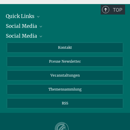
TOP
Quick Links
Social Media
Präsident
Social Media
Zahlen und Fakten
Bluesky
Jahresbericht
Mastodon
Facebook
Kontakt
Einkauf
LinkedIn
Instagram
Presse Newsletter
Meldestelle Fehlverhalten
TikTok
YouTube
Netiquette
Veranstaltungen
Themensammlung
RSS