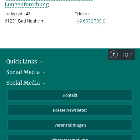
Lungenforschung
Ludwigstr. 43
Telefon:
61231 Bad Nauheim
+49 6032 705-0
TOP
Quick Links
Social Media
Präsident
Social Media
Zahlen und Fakten
Bluesky
Jahresbericht
Mastodon
Facebook
Kontakt
Einkauf
LinkedIn
Instagram
Presse Newsletter
Meldestelle Fehlverhalten
TikTok
YouTube
Netiquette
Veranstaltungen