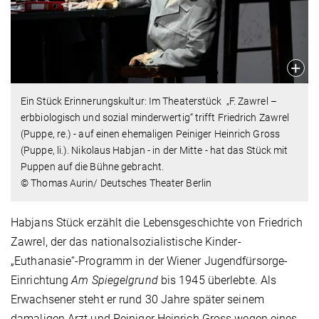
Ein Stück Erinnerungskultur: Im Theaterstück „F. Zawrel –
erbbiologisch und sozial minderwertig“ trifft Friedrich Zawrel
(Puppe, re.) - auf einen ehemaligen Peiniger Heinrich Gross
(Puppe, li.). Nikolaus Habjan - in der Mitte - hat das Stück mit
Puppen auf die Bühne gebracht.
© Thomas Aurin/ Deutsches Theater Berlin
Habjans Stück erzählt die Lebensgeschichte von Friedrich
Zawrel, der das nationalsozialistische Kinder-
„Euthanasie“-Programm in der Wiener Jugendfürsorge-
Einrichtung
Am Spiegelgrund
bis 1945 überlebte. Als
Erwachsener steht er rund 30 Jahre später seinem
damaligen Arzt und Peiniger Heinrich Gross wegen eines