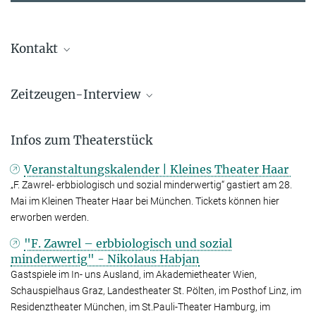
Kontakt
Univ.-Prof. Mag. Dr. Herwig Czech
Zeitzeugen-Interview
Professur für Geschichte der Medizin
+43 140 1602-6012
Der Krieg gegen die „Minderwertigen“
herwig.czech@...
Infos zum Theaterstück
Medizinische Fakultät der Universität Wien
Hier können Sie das ausführliche Zeitzeugen-Interview hören, das
Herwig Czech 2011 mit Friedrich Zawrel führte.
Veranstaltungskalender | Kleines Theater Haar
Nikolaus Habjan
„F. Zawrel- erbbiologisch und sozial minderwertig“ gastiert am 28.
+43 677 62019525
Mai im Kleinen Theater Haar bei München. Tickets können hier
office@...
erworben werden.
Webseite von Nikolaus Habjan
"F. Zawrel – erbbiologisch und sozial
minderwertig" - Nikolaus Habjan
Anke Schlee
Gastspiele im In- uns Ausland, im Akademietheater Wien,
Pressesprecherin
Schauspielhaus Graz, Landestheater St. Pölten, im Posthof Linz, im
Max-Planck-Institut für Psychiatrie, München
Residenztheater München, im St.Pauli-Theater Hamburg, im