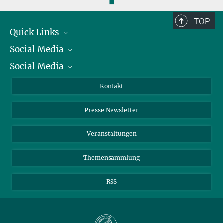
◼
TOP
Quick Links
Social Media
Präsident
Social Media
Zahlen und Fakten
Bluesky
Jahresbericht
Mastodon
Facebook
Kontakt
Einkauf
LinkedIn
Instagram
Presse Newsletter
Meldestelle Fehlverhalten
TikTok
YouTube
Netiquette
Veranstaltungen
Themensammlung
RSS