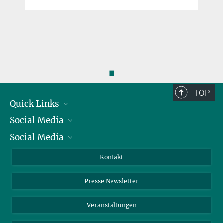
◼
TOP
Quick Links
Social Media
Präsident
Social Media
Zahlen und Fakten
Bluesky
Jahresbericht
Mastodon
Facebook
Kontakt
Einkauf
LinkedIn
Instagram
Presse Newsletter
Meldestelle Fehlverhalten
TikTok
YouTube
Netiquette
Veranstaltungen