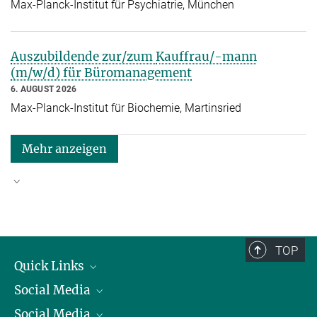
Max-Planck-Institut für Psychiatrie, München
Auszubildende zur/zum
Kauffrau/-mann
(m/w/d) für Büromanagement
6. AUGUST 2026
Max-Planck-Institut für Biochemie, Martinsried
Mehr anzeigen
Gute Gründe, um zu Max-Planck zu kommen
TOP
Quick Links
Social Media
Präsident
Social Media
Zahlen und Fakten
Bluesky