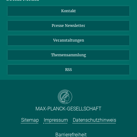
Jahresbericht
Mastodon
Facebook
Kontakt
Einkauf
LinkedIn
Instagram
Presse Newsletter
Meldestelle Fehlverhalten
TikTok
YouTube
Netiquette
Veranstaltungen
Themensammlung
RSS
MAX-PLANCK-GESELLSCHAFT
Sitemap
Impressum
Datenschutzhinweis
Barrierefreiheit