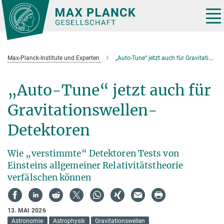
Hauptinhalt
Tog
nav
Max-Planck-Institute und Experten
„Auto-Tune“ jetzt auch für Gravitationswellen-Detektoren
„Auto-Tune“ jetzt auch für
Gravitationswellen-
Detektoren
Wie „verstimmte“ Detektoren Tests von
Einsteins allgemeiner Relativitätstheorie
verfälschen können
13. MAI 2026
Astronomie
Astrophysik
Gravitationswellen