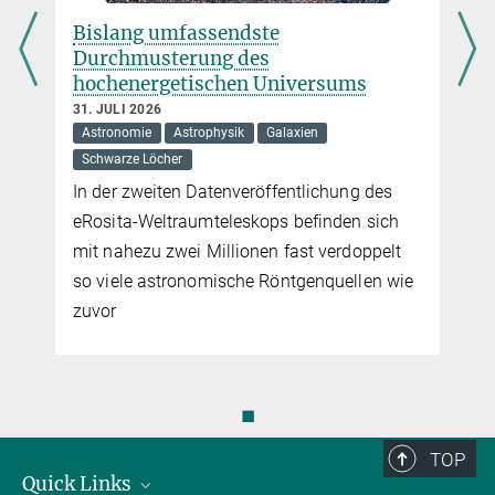
alessandra.buonanno@...
Max Planck Institute for Gravitational Physics
Bislang umfassendste
Durchmusterung des
Prof. Dr. Dr. h.c. Karsten Danzmann
hochenergetischen Universums
Max-Planck-Institut für Gravitationsphysik, Teilinstitut Hannover,
31. JULI 2026
Astronomie
Astrophysik
Galaxien
Hannover
+49 511 762-2356
Schwarze Löcher
karsten.danzmann@...
In der zweiten Datenveröffentlichung des
eRosita-Weltraumteleskops befinden sich
Dr. Frank Ohme
mit nahezu zwei Millionen fast verdoppelt
Max-Planck-Institut für Gravitationsphysik, Teilinstitut Hannover,
so viele astronomische Röntgenquellen wie
Hannover
zuvor
+49 511 762-17171
frank.ohme@...
Dr. Héctor Estellés
◼
Research Scientist
hestelles@...
TOP
Institute of Space Sciences, Barcelona
Quick Links