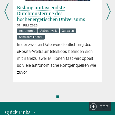
alessandra.buonanno@...
Max Planck Institute for Gravitational Physics
Bislang umfassendste
Durchmusterung des
Prof. Dr. Dr. h.c. Karsten Danzmann
hochenergetischen Universums
Max-Planck-Institut für Gravitationsphysik, Teilinstitut Hannover,
31. JULI 2026
Astronomie
Astrophysik
Galaxien
Hannover
+49 511 762-2356
Schwarze Löcher
karsten.danzmann@...
In der zweiten Datenveröffentlichung des
eRosita-Weltraumteleskops befinden sich
Dr. Frank Ohme
mit nahezu zwei Millionen fast verdoppelt
Max-Planck-Institut für Gravitationsphysik, Teilinstitut Hannover,
so viele astronomische Röntgenquellen wie
Hannover
zuvor
+49 511 762-17171
frank.ohme@...
Dr. Héctor Estellés
◼
Research Scientist
hestelles@...
TOP
Institute of Space Sciences, Barcelona
Quick Links