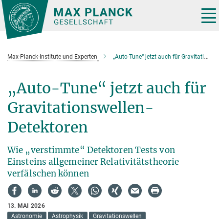
Hauptinhalt
Tog
nav
Max-Planck-Institute und Experten
„Auto-Tune“ jetzt auch für Gravitationswellen-Detektoren
„Auto-Tune“ jetzt auch für
Gravitationswellen-
Detektoren
Wie „verstimmte“ Detektoren Tests von
Einsteins allgemeiner Relativitätstheorie
verfälschen können
13. MAI 2026
Astronomie
Astrophysik
Gravitationswellen