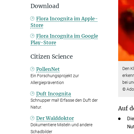
Download
Flora Incognita im Apple-
Store
Flora Incognita im Google
Play-Store
Citizen Science
PollenNet
Den K
erkenn
Ein Forschungsprojekt zur
bei u
Allergieprävention
© Ado
Duft Incognita
Schnupper mal! Erfasse den Duft der
Natur.
Auf d
Der Walddoktor
Die
Dokumentiere Misteln und andere
Nut
Schadbilder