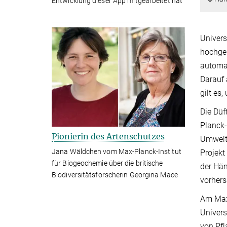
Entwicklung dieser App mitgearbeitet hat
Univers
hochgel
automat
Darauf 
gilt es
Die Düf
Planck-
Pionierin des Artenschutzes
Umwelt 
Jana Wäldchen vom Max-Planck-Institut
Projekt
für Biogeochemie über die britische
der Hän
Biodiversitätsforscherin Georgina Mace
vorhers
Am Max-
Univers
von Pfl