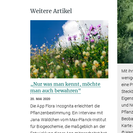
Weitere Artikel
Mit i
wenig
„Nur was man kennt, möchte
eine P
man auch bewahren“
Steckb
Eigen
20. MAI 2020
und N
Die App Flora Incognita erleichtert die
Pflanz
Pflanzenbestimmung. Ein Interview mit
Beobac
Jana Wäldchen vom Max-Planck-Institut
Karte 
für Biogeochemie, die maßgeblich an der
© Han