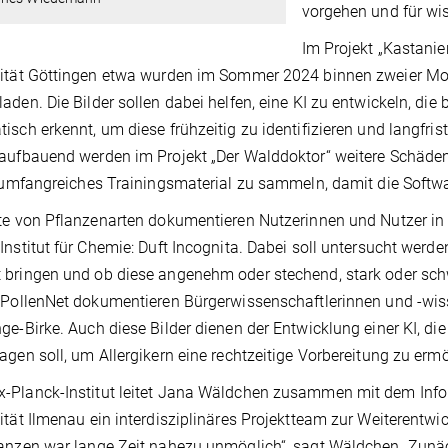
vorgehen und für wi
Im Projekt „Kastanie
ität Göttingen etwa wurden im Sommer 2024 binnen zweier Mo
aden. Die Bilder sollen dabei helfen, eine KI zu entwickeln, die
isch erkennt, um diese frühzeitig zu identifizieren und langfr
aufbauend werden im Projekt „Der Walddoktor“ weitere Schäden
, umfangreiches Trainingsmaterial zu sammeln, damit die Sof
te von Pflanzenarten dokumentieren Nutzerinnen und Nutzer 
Institut für Chemie: Duft Incognita. Dabei soll untersucht werd
bringen und ob diese angenehm oder stechend, stark oder sc
 PollenNet dokumentieren Bürgerwissenschaftlerinnen und -wis
ge-Birke. Auch diese Bilder dienen der Entwicklung einer KI, di
agen soll, um Allergikern eine rechtzeitige Vorbereitung zu erm
Planck-Institut leitet Jana Wäldchen zusammen mit dem Info
ität Ilmenau ein interdisziplinäres Projektteam zur Weiterentw
anzen war lange Zeit nahezu unmöglich“, sagt Wäldchen. Zunä