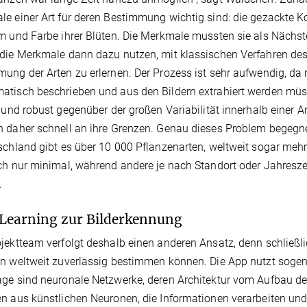
e einer Art für deren Bestimmung wichtig sind: die gezackte Ko
m und Farbe ihrer Blüten. Die Merkmale mussten sie als Nächs
die Merkmale dann dazu nutzen, mit klassischen Verfahren de
ung der Arten zu erlernen. Der Prozess ist sehr aufwendig, da 
tisch beschrieben und aus den Bildern extrahiert werden müs
l und robust gegenüber der großen Variabilität innerhalb einer A
 daher schnell an ihre Grenzen. Genau dieses Problem begegne
schland gibt es über 10 000 Pflanzenarten, weltweit sogar mehr
ch nur minimal, während andere je nach Standort oder Jahreszei
.
Learning zur Bilderkennung
jektteam verfolgt deshalb einen anderen Ansatz, denn schließli
n weltweit zuverlässig bestimmen können. Die App nutzt soge
ge sind neuronale Netzwerke, deren Architektur vom Aufbau des 
n aus künstlichen Neuronen, die Informationen verarbeiten und w