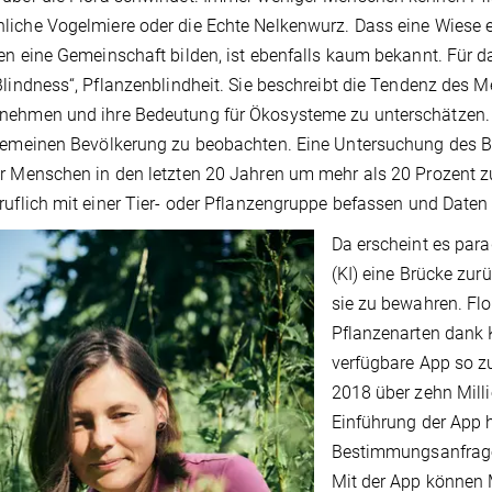
iche Vogelmiere oder die Echte Nelkenwurz. Dass eine Wiese 
en eine Gemeinschaft bilden, ist ebenfalls kaum bekannt. Für 
Blindness“, Pflanzenblindheit. Sie beschreibt die Tendenz de
ehmen und ihre Bedeutung für Ökosysteme zu unterschätzen. 
gemeinen Bevölkerung zu beobachten. Eine Untersuchung des Bu
r Menschen in den letzten 20 Jahren um mehr als 20 Prozent zu
ruflich mit einer Tier- oder Pflanzengruppe befassen und Date
Da erscheint es para
(KI) eine Brücke zur
sie zu bewahren. Flo
Pflanzenarten dank K
verfügbare App so zu
2018 über zehn Milli
Einführung der App 
Bestimmungsanfragen
Mit der App können