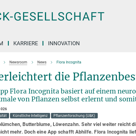
M
KARRIERE
INNOVATION
Newsroom
News
Flora Incognita
erleichtert die Pflanzenb
App Flora Incognita basiert auf einem neur
male von Pflanzen selbst erlernt und somi
2026
sität
Künstliche Intelligenz
Pflanzenforschung (U&K)
lümchen, Butterblume, Löwenzahn. Sehr viel weiter reicht d
icht mehr. Doch eine App schafft Abhilfe. Flora Incognita li