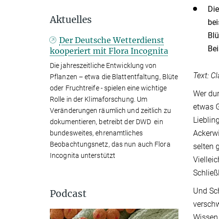
Die
Aktuelles
bei
Blü
Der Deutsche Wetterdienst
Bei
kooperiert mit Flora Incognita
Die jahreszeitliche Entwicklung von
Text: C
Pflanzen – etwa die Blattentfaltung, Blüte
oder Fruchtreife - spielen eine wichtige
Wer dur
Rolle in der Klimaforschung. Um
etwas G
Veränderungen räumlich und zeitlich zu
Lieblin
dokumentieren, betreibt der DWD ein
Ackerwi
bundesweites, ehrenamtliches
Beobachtungsnetz, das nun auch Flora
selten 
Incognita unterstützt
Viellei
Schließ
Und Sch
Podcast
verschw
Wissen 