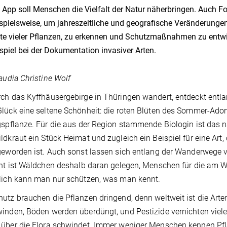
 App soll Menschen die Vielfalt der Natur näherbringen. Auch 
spielsweise, um jahreszeitliche und geografische Veränderungen
te vieler Pflanzen, zu erkennen und Schutzmaßnahmen zu entwi
spiel bei der Dokumentation invasiver Arten.
laudia Christine Wolf
ch das Kyffhäusergebirge in Thüringen wandert, entdeckt ent
lück eine seltene Schönheit: die roten Blüten des Sommer-Ado
gspflanze. Für die aus der Region stammende Biologin ist das n
ldkraut ein Stück Heimat und zugleich ein Beispiel für eine Art,
geworden ist. Auch sonst lassen sich entlang der Wanderwege v
cht ist Wäldchen deshalb daran gelegen, Menschen für die am W
lich kann man nur schützen, was man kennt.
utz brauchen die Pflanzen dringend, denn weltweit ist die Arte
inden, Böden werden überdüngt, und Pestizide vernichten viel
über die Flora schwindet. Immer weniger Menschen kennen Pfl