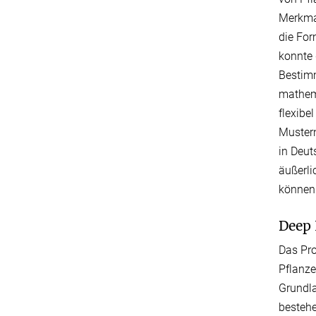
Merkmal
die For
konnte 
Bestimm
mathema
flexibe
Mustern
in Deut
äußerli
können
Deep 
Das Pro
Pflanze
Grundla
bestehe