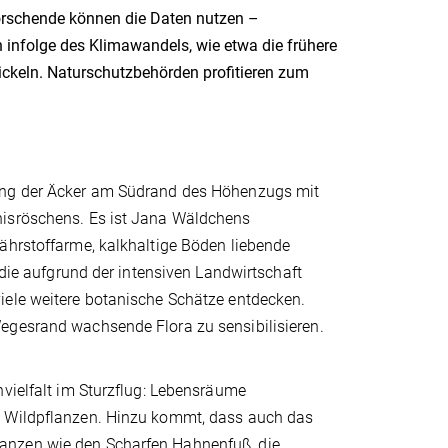
Forschende können die Daten nutzen –
 infolge des Klimawandels, wie etwa die frühere
ckeln. Naturschutzbehörden profitieren zum
lang der Äcker am Südrand des Höhenzugs mit
nisröschens. Es ist Jana Wäldchens
ährstoffarme, kalkhaltige Böden liebende
 die aufgrund der intensiven Landwirtschaft
iele weitere botanische Schätze entdecken.
egesrand wachsende Flora zu sensibilisieren.
nvielfalt im Sturzflug: Lebensräume
e Wildpflanzen. Hinzu kommt, dass auch das
anzen wie den Scharfen Hahnenfuß, die