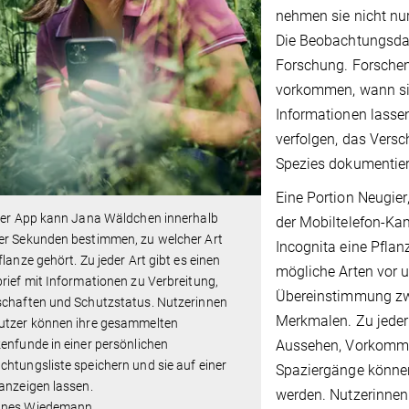
nehmen sie nicht nur
Die Beobachtungsdat
Forschung. Forsche
vorkommen, wann si
Informationen lasse
verfolgen, das Vers
Spezies dokumentie
Eine Portion Neugier
hrer App kann Jana Wäldchen innerhalb
der Mobiltelefon-Ka
er Sekunden bestimmen, zu welcher Art
Incognita eine Pflan
flanze gehört. Zu jeder Art gibt es einen
mögliche Arten vor u
rief mit Informationen zu Verbreitung,
Übereinstimmung zwi
schaften und Schutzstatus. Nutzerinnen
Merkmalen. Zu jeder 
utzer können ihre gesammelten
enfunde in einer persönlichen
Aussehen, Vorkomme
htungsliste speichern und sie auf einer
Spaziergänge können
anzeigen lassen.
werden. Nutzerinnen
nes Wiedemann