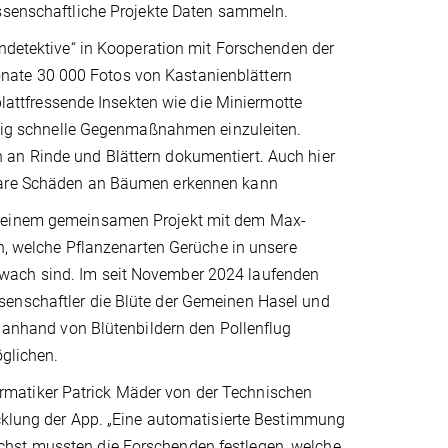
ssenschaftliche Projekte Daten sammeln.
ndetektive“ in Kooperation mit Forschenden der
nate 30 000 Fotos von Kastanienblättern
 blattfressende Insekten wie die Miniermotte
istig schnelle Gegenmaßnahmen einzuleiten.
 an Rinde und Blättern dokumentiert. Auch hier
tware Schäden an Bäumen erkennen kann
in einem gemeinsamen Projekt mit dem Max-
en, welche Pflanzenarten Gerüche in unsere
hwach sind. Im seit November 2024 laufenden
senschaftler die Blüte der Gemeinen Hasel und
e anhand von Blütenbildern den Pollenflug
öglichen.
rmatiker Patrick Mäder von der Technischen
icklung der App. „Eine automatisierte Bestimmung
chst mussten die Forschenden festlegen, welche