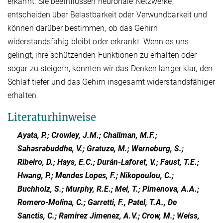
erkannt. Sie beeinflussen neuronale Netzwerke,
entscheiden über Belastbarkeit oder Verwundbarkeit und
können darüber bestimmen, ob das Gehirn
widerstandsfähig bleibt oder erkrankt. Wenn es uns
gelingt, ihre schützenden Funktionen zu erhalten oder
sogar zu steigern, könnten wir das Denken länger klar, den
Schlaf tiefer und das Gehirn insgesamt widerstandsfähiger
erhalten.
Literaturhinweise
Ayata, P.; Crowley, J.M.; Challman, M.F.;
Sahasrabuddhe, V.; Gratuze, M.; Werneburg, S.;
Ribeiro, D.; Hays, E.C.; Durán-Laforet, V.; Faust, T.E.;
Hwang, P.; Mendes Lopes, F.; Nikopoulou, C.;
Buchholz, S.; Murphy, R.E.; Mei, T.; Pimenova, A.A.;
Romero-Molina, C.; Garretti, F., Patel, T.A., De
Sanctis, C.; Ramirez Jimenez, A.V.; Crow, M.; Weiss,