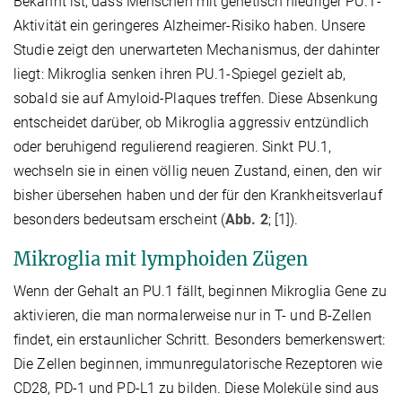
Bekannt ist, dass Menschen mit genetisch niedriger PU.1-
Aktivität ein geringeres Alzheimer-Risiko haben. Unsere
Studie zeigt den unerwarteten Mechanismus, der dahinter
liegt: Mikroglia senken ihren PU.1-Spiegel gezielt ab,
sobald sie auf Amyloid-Plaques treffen. Diese Absenkung
entscheidet darüber, ob Mikroglia aggressiv entzündlich
oder beruhigend regulierend reagieren. Sinkt PU.1,
wechseln sie in einen völlig neuen Zustand, einen, den wir
bisher übersehen haben und der für den Krankheitsverlauf
besonders bedeutsam erscheint (
Abb. 2
; [1]).
Mikroglia mit lymphoiden Zügen
Wenn der Gehalt an PU.1 fällt, beginnen Mikroglia Gene zu
aktivieren, die man normalerweise nur in T- und B-Zellen
findet, ein erstaunlicher Schritt. Besonders bemerkenswert:
Die Zellen beginnen, immunregulatorische Rezeptoren wie
CD28, PD-1 und PD-L1 zu bilden. Diese Moleküle sind aus