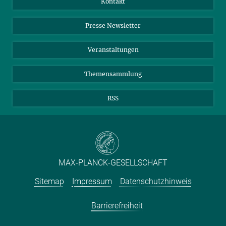
Kontakt
Einkauf
LinkedIn
Instagram
Presse Newsletter
Meldestelle Fehlverhalten
TikTok
YouTube
Netiquette
Veranstaltungen
Themensammlung
RSS
MAX-PLANCK-GESELLSCHAFT
Sitemap
Impressum
Datenschutzhinweis
Barrierefreiheit