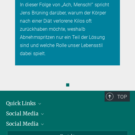
Gehirn
“ spricht
Hochauflösende MRT-Technologie enthüllt
 Körper
Gehirnstruktur bei Blinden
t
 Lösung
nsstil
◼
TOP
Quick Links
Social Media
Präsident
Social Media
Zahlen und Fakten
Bluesky
Jahresbericht
Mastodon
Facebook