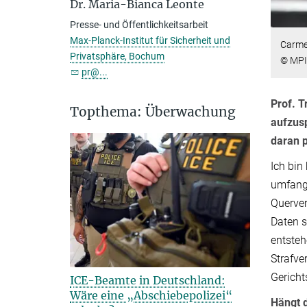
Dr. Maria-Bianca Leonte
Presse- und Öffentlichkeitsarbeit
Max-Planck-Institut für Sicherheit und
Carmel
Privatsphäre, Bochum
© MPI 
pr@...
Prof. T
Topthema: Überwachung
aufzusp
daran 
Ich bin
umfangr
Querver
Daten s
entsteh
Strafve
Gericht
ICE-Beamte in Deutschland:
Wäre eine „Abschiebepolizei“
Hängt d