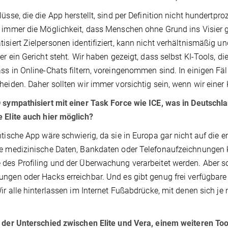
lüsse, die die App herstellt, sind per Definition nicht hundertpro
 immer die Möglichkeit, dass Menschen ohne Grund ins Visier
isiert Zielpersonen identifiziert, kann nicht verhältnismäßig un
der ein Gericht steht. Wir haben gezeigt, dass selbst KI-Tools,
ss in Online-Chats filtern, voreingenommen sind. In einigen Fäl
heiden. Daher sollten wir immer vorsichtig sein, wenn wir eine
 sympathisiert mit einer Task Force wie ICE, was in Deutsch
 Elite auch hier möglich?
ntische App wäre schwierig, da sie in Europa gar nicht auf die 
e medizinische Daten, Bankdaten oder Telefonaufzeichnungen 
des Profiling und der Überwachung verarbeitet werden. Aber sol
ngen oder Hacks erreichbar. Und es gibt genug frei verfügbare
Wir alle hinterlassen im Internet Fußabdrücke, mit denen sich 
 der Unterschied zwischen Elite und Vera, einem weiteren Tool