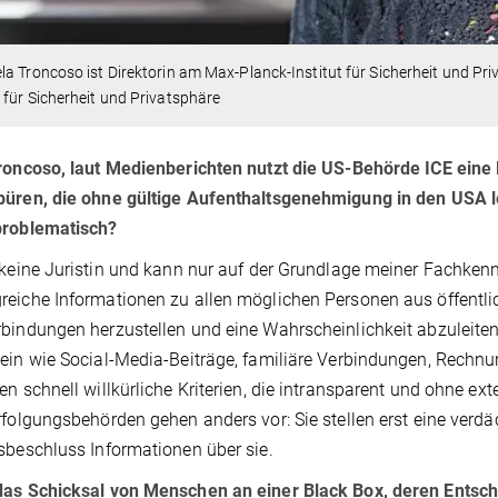
a Troncoso ist Direktorin am Max-Planck-Institut für Sicherheit und Pri
für Sicherheit und Privatsphäre
roncoso, laut Medienberichten nutzt die US-Behörde ICE eine
üren, die ohne gültige Aufenthaltsgenehmigung in den USA le
problematisch?
 keine Juristin und kann nur auf der Grundlage meiner Fachkennt
eiche Informationen zu allen möglichen Personen aus öffentlic
bindungen herzustellen und eine Wahrscheinlichkeit abzuleiten
ein wie Social-Media-Beiträge, familiäre Verbindungen, Rechn
en schnell willkürliche Kriterien, die intransparent und ohne e
rfolgungsbehörden gehen anders vor: Sie stellen erst eine verd
sbeschluss Informationen über sie.
as Schicksal von Menschen an einer Black Box, deren Entsch