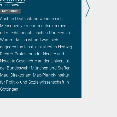
Demokratie
9. JULI 2026
Demokratie
Viele Bürge
Auch in Deutschland wenden sich
Politik und 
Menschen vermehrt rechtsextremen
Mau, Direk
oder rechtspopulistischen Parteien zu.
für Politik
Warum das so ist und was sich
Göttingen, a
dagegen tun lässt, diskutierten Hedwig
Gründe dafü
Richter, Professorin für Neuere und
Demokratien
Neueste Geschichte an der Universität
oder zurüc
der Bundeswehr München und Steffen
Mau, Direktor am Max-Planck-Institut
für Politik- und Sozialwissenschaft in
Göttingen