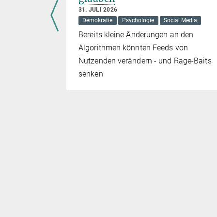
31. JULI 2026
n
Demokratie
Psychologie
Social Media
 ignoriert
Bereits kleine Änderungen an den
echung.
Algorithmen könnten Feeds von
rsam“
Nutzenden verändern - und Rage-Baits
senken