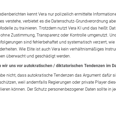
dienberichten kennt Vera nur polizeilich ermittelte Information
 es verstehe, verbietet es die Datenschutz-Grundverordnung a
odelle zu trainieren. Trotzdem nutzt Vera KI und das heißt: D
ohne Zustimmung, Transparenz oder Kontrolle umgenutzt. Und
folgerungen sind fehlerbehaftet und systematisch verzerrt, wie
derheiten. Wie Elite ist auch Vera kein verhältnismäßiges Inst
en überwacht und geschädigt werden.
 wir uns vor autokratischen / diktatorischen Tendenzen im D
ube nicht, dass autokratische Tendenzen das Argument dafür s
schützen, weil andernfalls Regierungen oder private Player dies
ieren können. Der Schutz personenbezogener Daten sollte in je