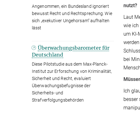
nutzt?
Angenommen, ein Bundesland ignoriert
bewusst Recht und Rechtsprechung. Wie
Laut Me
sich „exekutiver Ungehorsam“ aufhalten
wie ich
lässt
um KI-M
werden 
Überwachungsbarometer für
Schluss
Deutschland
bei Min
Diese Pilotstudie aus dem Max-Planck-
Mensch
Institut zur Erforschung von Kriminalität,
Sicherheit und Recht, evaluiert
Müssen
Überwachungsbefugnisse der
Ich gla
Sicherheits- und
besser 
Strafverfolgungsbehörden
manipul