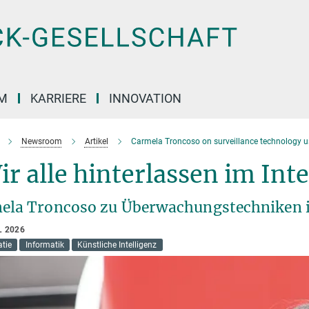
M
KARRIERE
INNOVATION
Newsroom
Artikel
Carmela Troncoso on surveillance technology 
r alle hinterlassen im In
ela Troncoso zu Überwachungstechniken i
L 2026
tie
Informatik
Künstliche Intelligenz