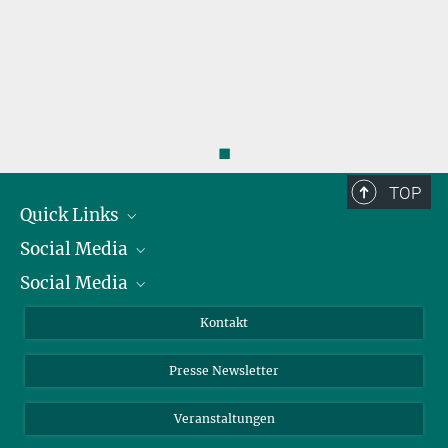
◼
TOP
Quick Links
Social Media
Präsident
Social Media
Zahlen und Fakten
Bluesky
Jahresbericht
Mastodon
Facebook
Kontakt
Einkauf
LinkedIn
Instagram
Presse Newsletter
Meldestelle Fehlverhalten
TikTok
YouTube
Netiquette
Veranstaltungen