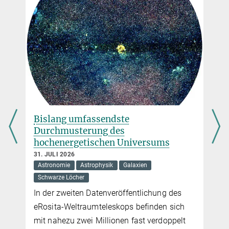
Prof. Dr. Sami K. Solanki
Magnetfeld der Sonne im Ausnahmezustand
Direktor
11. JUNI 2025
Max-Planck-Institut für Sonnensystemforschung, Göttingen
Erster Blick einer Raumsonde auf den Südpol der Sonne zeigt, wie
+49 551 384979-325
sich das Sonnenmagnetfeld umpolt, während sie sich im
Solanki@...
Aktivitätsmaximum befindet
Bislang umfassendste
Durchmusterung des
hochenergetischen Universums
31. JULI 2026
Astronomie
Astrophysik
Galaxien
Schwarze Löcher
In der zweiten Datenveröffentlichung des
eRosita-Weltraumteleskops befinden sich
mit nahezu zwei Millionen fast verdoppelt