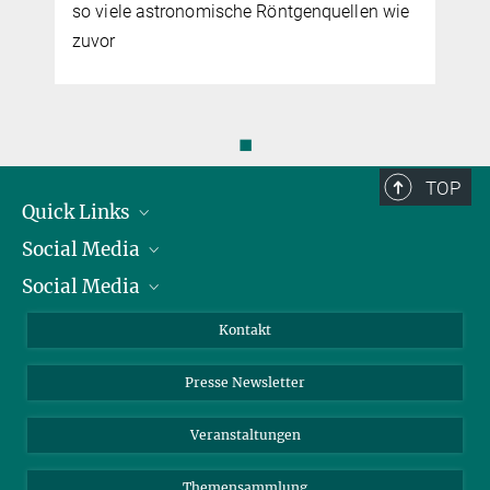
so viele astronomische Röntgenquellen wie
zuvor
◼
TOP
Quick Links
Social Media
Präsident
Social Media
Zahlen und Fakten
Bluesky
Jahresbericht
Mastodon
Facebook
Kontakt
Einkauf
LinkedIn
Instagram
Presse Newsletter
Meldestelle Fehlverhalten
TikTok
YouTube
Netiquette
Veranstaltungen
Themensammlung