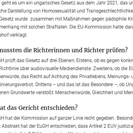
 geht es um ein ungarisches Gesetz aus dem Jahr 2021, das u
iche Darstellung von Homosexualität und Transgeschlechtlichke
 Gesetz wurde zusammen mit Maßnahmen gegen pädophile Krimi
enhang mit solchen Straftaten. Die EU-Kommission hatte dar
shof verklagt.
ussten die Richterinnen und Richter prüfen?
H prüft das Gesetz auf drei Ebenen: Erstens, ob es gegen konk
 Richtlinie über audiovisuelle Mediendienste. Zweitens, ob die 
nwürde, das Recht auf Achtung des Privatlebens, Meinungs- u
inierungsverbot. Drittens – und das ist das Besondere –, ob Un
enen Grundwerte verstößt: Menschenwürde, Gleichheit und Men
at das Gericht entschieden?
H hat der Kommission auf ganzer Linie recht gegeben. Besonder
: Abstrakt hat der EuGH entschieden, dass Artikel 2 EUV justiziabe