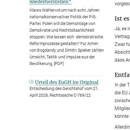
wiederherstellen“
vorgesc
Klares Wählervotum nach acht Jahren
nationalkonservativer Politik der PiS-
Ist es
Partei: Polen will die Demontage von
Ja, es 
Demokratie und Rechtsstaatlichkeit
Vertrag
stoppen. Wie lassen sich demokratische
Reformprozesse gestalten? Für Armin
Zwar ha
von Bogdandy und Dimitri Spieker zählen
Absicht
Umsicht, Taktik und Impulse aus der
dass Ar
Bevölkerung. [PDF]
Entfa
Urteil des EuGH im Original
In der 
Entscheidung des Gerichtshof vom 21.
die EU 
April 2026, Rechtssache C-769/22
zwische
Mitglie
könnte 
Allerdi