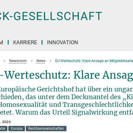
M
KARRIERE
INNOVATION
Newsroom
News
EU-Werteschutz: Klare Ansage an Mitgliedstaate
-Werteschutz: Klare Ansag
Europäische Gerichtshof hat über ein ungar
chieden, das unter dem Deckmantel des „Ki
Homosexualität und Transgeschlechtlichke
etet. Warum das Urteil Signalwirkung entf
L 2026
tie
Europa
Rechtswissenschaften