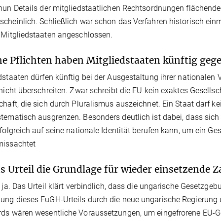
nun Details der mitgliedstaatlichen Rechtsordnungen flächendec
cheinlich. Schließlich war schon das Verfahren historisch ein
 Mitgliedstaaten angeschlossen.
e Pflichten haben Mitgliedstaaten künftig geg
dstaaten dürfen künftig bei der Ausgestaltung ihrer nationale
 nicht überschreiten. Zwar schreibt die EU kein exaktes Gesellsc
chaft, die sich durch Pluralismus auszeichnet. Ein Staat darf ke
tematisch ausgrenzen. Besonders deutlich ist dabei, dass sic
rfolgreich auf seine nationale Identität berufen kann, um ein Ge
missachtet
as Urteil die Grundlage für wieder einsetzende
t ja. Das Urteil klärt verbindlich, dass die ungarische Gesetzge
ng dieses EuGH-Urteils durch die neue ungarische Regierung u
ds wären wesentliche Voraussetzungen, um eingefrorene EU-G