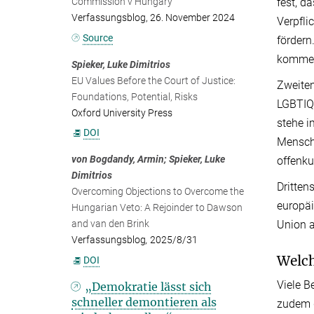
Commission v Hungary
fest, d
Verfassungsblog, 26. November 2024
Verpfli
Source
fördern
komme
Spieker, Luke Dimitrios
EU Values Before the Court of Justice:
Zweiten
Foundations, Potential, Risks
LGBTIQ+
Oxford University Press
stehe i
DOI
Mensche
von Bogdandy, Armin; Spieker, Luke
offenk
Dimitrios
Dritten
Overcoming Objections to Overcome the
europäi
Hungarian Veto: A Rejoinder to Dawson
and van den Brink
Union a
Verfassungsblog
,
2025/8/31
Welch
DOI
Viele B
„Demokratie lässt sich
schneller demontieren als
zudem 