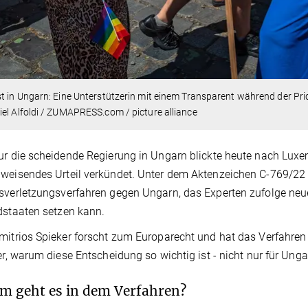
t in Ungarn: Eine Unterstützerin mit einem Transparent während der Pr
el Alfoldi / ZUMAPRESS.com / picture alliance
ur die scheidende Regierung in Ungarn blickte heute nach Lux
weisendes Urteil verkündet. Unter dem Aktenzeichen C‑769/22 l
sverletzungsverfahren gegen Ungarn, das Experten zufolge neue
dstaaten setzen kann.
mitrios Spieker forscht zum Europarecht und hat das Verfahren 
 er, warum diese Entscheidung so wichtig ist - nicht nur für Unga
 geht es in dem Verfahren?