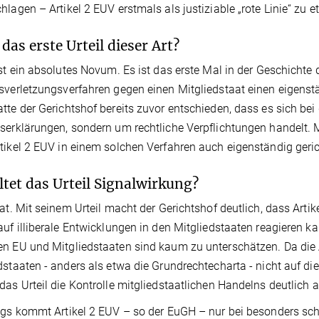
hlagen – Artikel 2 EUV erstmals als justiziable „rote Linie“ zu
 das erste Urteil dieser Art?
ist ein absolutes Novum. Es ist das erste Mal in der Geschichte
sverletzungsverfahren gegen einen Mitgliedstaat einen eigenstä
tte der Gerichtshof bereits zuvor entschieden, dass es sich bei
serklärungen, sondern um rechtliche Verpflichtungen handelt. Mi
tikel 2 EUV in einem solchen Verfahren auch eigenständig geri
ltet das Urteil Signalwirkung?
Tat. Mit seinem Urteil macht der Gerichtshof deutlich, dass Ar
auf illiberale Entwicklungen in den Mitgliedstaaten reagieren k
n EU und Mitgliedstaaten sind kaum zu unterschätzen. Da die
dstaaten - anders als etwa die Grundrechtecharta - nicht auf d
das Urteil die Kontrolle mitgliedstaatlichen Handelns deutlich 
ngs kommt Artikel 2 EUV – so der EuGH – nur bei besonders 