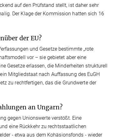
kend auf den Prüfstand stellt, ist daher sehr
malig. Der Klage der Kommission hatten sich 16
enüber der EU?
n Verfassungen und Gesetze bestimmte „rote
haftsmodell vor – sie gebietet aber eine
ine Gesetze erlassen, die Minderheiten strukturell
h ein Mitgliedstaat nach Auffassung des EuGH
setz zu rechtfertigen, das die Grundwerte der
 Zahlungen an Ungarn?
bung gegen Unionswerte verstößt. Eine
nd eine Rückkehr zu rechtsstaatlichen
elder - etwa aus dem Kohäsionsfonds - wieder