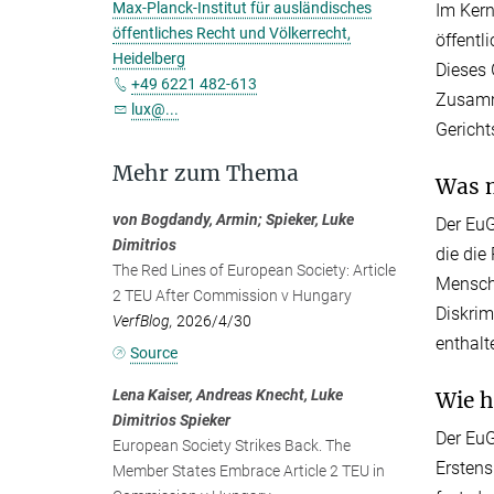
Max-Planck-Institut für ausländisches
Im Kern
öffentliches Recht und Völkerrecht,
öffentl
Heidelberg
Dieses
+49 6221 482-613
Zusamm
lux@...
Gericht
Mehr zum Thema
Was m
von Bogdandy, Armin; Spieker, Luke
Der EuG
Dimitrios
die die
The Red Lines of European Society: Article
Mensche
2 TEU After Commission v Hungary
Diskrim
VerfBlog,
2026/4/30
enthalt
Source
Lena Kaiser, Andreas Knecht, Luke
Wie h
Dimitrios Spieker
Der EuG
European Society Strikes Back. The
Erstens
Member States Embrace Article 2 TEU in