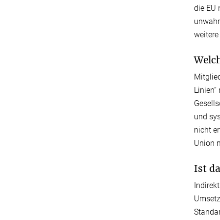
die EU 
unwahrs
weitere
Welch
Mitglie
Linien“
Gesells
und sys
nicht e
Union 
Ist d
Indirek
Umsetzu
Standar