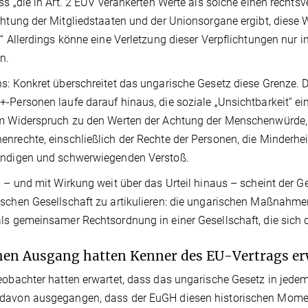
ass „die in Art. 2 EUV verankerten Werte als solche einen recht
chtung der Mitgliedstaaten und der Unionsorgane ergibt, diese 
.“ Allerdings könne eine Verletzung dieser Verpflichtungen nur 
n.
s: Konkret überschreitet das ungarische Gesetz diese Grenze. 
-Personen laufe darauf hinaus, die soziale „Unsichtbarkeit“ ein
m Widerspruch zu den Werten der Achtung der Menschenwürde, 
nrechte, einschließlich der Rechte der Personen, die Minderhe
undigen und schwerwiegenden Verstoß.
s – und mit Wirkung weit über das Urteil hinaus – scheint der G
schen Gesellschaft zu artikulieren: die ungarischen Maßnahmen
ls gemeinsamer Rechtsordnung in einer Gesellschaft, die sich d
en Ausgang hatten Kenner des EU-Vertrags er
eobachter hatten erwartet, dass das ungarische Gesetz in jedem
davon ausgegangen, dass der EuGH diesen historischen Moment