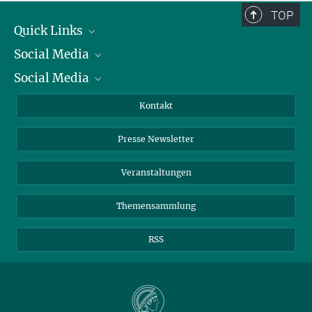
TOP
Quick Links
Social Media
Präsident
Social Media
Zahlen und Fakten
Bluesky
Jahresbericht
Mastodon
Facebook
Kontakt
Einkauf
LinkedIn
Instagram
Presse Newsletter
Meldestelle Fehlverhalten
TikTok
YouTube
Netiquette
Veranstaltungen
Themensammlung
RSS