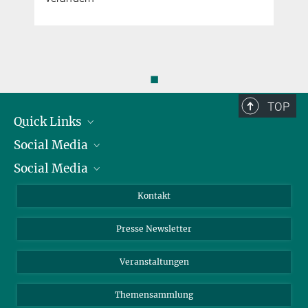
◼
TOP
Quick Links
Social Media
Präsident
Social Media
Zahlen und Fakten
Bluesky
Jahresbericht
Mastodon
Facebook
Kontakt
Einkauf
LinkedIn
Instagram
Presse Newsletter
Meldestelle Fehlverhalten
TikTok
YouTube
Netiquette
Veranstaltungen
Themensammlung