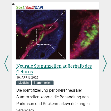
kboes@...
model research.
Nat Cell Biol (2026)
DOI
Neurale Stammzellen außerhalb des
Gehirns
10. APRIL 2025
Medizin
Stammzellen
Die Identifizierung peripherer neuraler
Stammzellen könnte die Behandlung von
Parkinson und Rückenmarksverletzungen
verändern