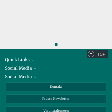
◼
TOP
Quick Links
Social Media
Präsident
Social Media
Zahlen und Fakten
Bluesky
Jahresbericht
Mastodon
Facebook
Kontakt
Einkauf
LinkedIn
Instagram
Presse Newsletter
Meldestelle Fehlverhalten
TikTok
YouTube
Netiquette
Veranstaltungen