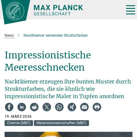
Hauptinhalt
Tog
nav
News
Nacktkiemer verwenden Strukturfarben
Impressionistische
Meeresschnecken
Nacktkiemer erzeugen ihre bunten Muster durch
Strukturfarben, die sie ähnlich wie
impressionistische Maler in Tupfen anordnen
19. MÄRZ 2026
Chemie (M&T)
Materialwissenschaften (M&T)