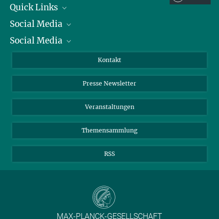
Quick Links
Social Media
Präsident
Social Media
Zahlen und Fakten
Bluesky
Jahresbericht
Mastodon
Facebook
Kontakt
Einkauf
LinkedIn
Instagram
Presse Newsletter
Meldestelle Fehlverhalten
TikTok
YouTube
Netiquette
Veranstaltungen
Themensammlung
RSS
MAX-PLANCK-GESELLSCHAFT