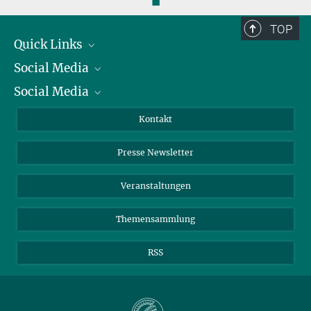
◼
TOP
Quick Links
Social Media
Präsident
Social Media
Zahlen und Fakten
Bluesky
Jahresbericht
Mastodon
Facebook
Kontakt
Einkauf
LinkedIn
Instagram
Presse Newsletter
Meldestelle Fehlverhalten
TikTok
YouTube
Netiquette
Veranstaltungen
Themensammlung
RSS