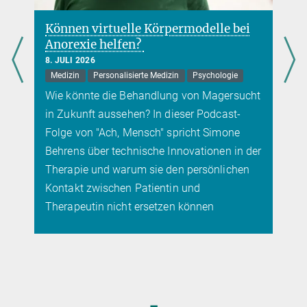
+49 3641 57-1200
oconnor@...
virtuelle Körpermodelle bei
Hemmung eines 
Abteilung Naturstoffbiosynthese
e helfen?
verhindert Folg
der Kindheit
26
Personalisierte Medizin
Psychologie
7. JULI 2026
Gehirn
Medizin
te die Behandlung von Magersucht
Die Auswirkungen 
ft aussehen? In dieser Podcast-
sich eines Tages 
n "Ach, Mensch" spricht Simone
über technische Innovationen in der
 und warum sie den persönlichen
zwischen Patientin und
tin nicht ersetzen können