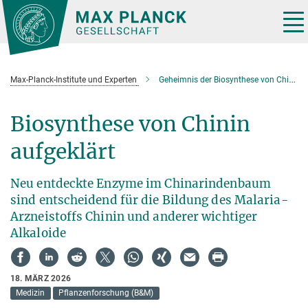
Hauptinhalt
Tog
nav
Max-Planck-Institute und Experten
Geheimnis der Biosynthese von Chinin aufgeklärt
Biosynthese von Chinin
aufgeklärt
Neu entdeckte Enzyme im Chinarindenbaum
sind entscheidend für die Bildung des Malaria-
Arzneistoffs Chinin und anderer wichtiger
Alkaloide
18. MÄRZ 2026
Medizin
Pflanzenforschung (B&M)