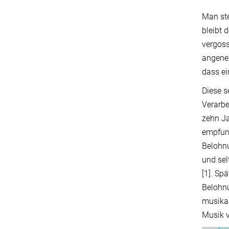
Man ste
bleibt 
vergoss
angeneh
dass ei
Diese s
Verarbe
zehn Ja
empfund
Belohnu
und sel
[1]. Sp
Belohnu
musikal
Musik v