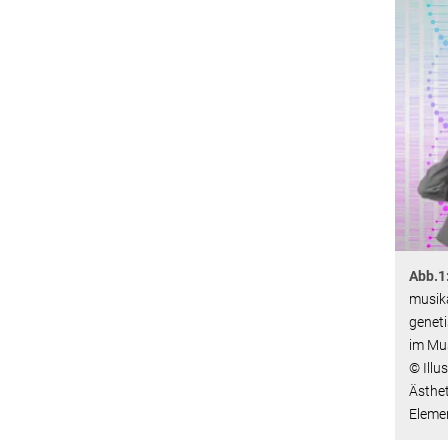
Abb.1
musik
geneti
im Mu
© Illu
Ästhet
Eleme