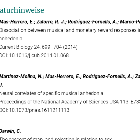
raturhinweise
Mas-Herrero, E.; Zatorre, R. J.; Rodriguez-Fornells, A.; Marco-Pa
Dissociation between musical and monetary reward responses in
anhedonia
Current Biology 24, 699–704 (2014)
DOI: 10.1016/j.cub.2014.01.068
Martínez-Molina, N.; Mas-Herrero, E.; Rodríguez-Fornells, A.; Za
J.
Neural correlates of specific musical anhedonia
Proceedings of the National Academy of Sciences USA 113, E7
DOI: 10.1073/pnas.1611211113
Darwin, C.
The descent of man, and selection in relation to sex