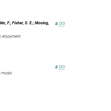
lén, F.; Fisher, S. E.; Mosing,
DOI
ic enjoyment
DOI
h music