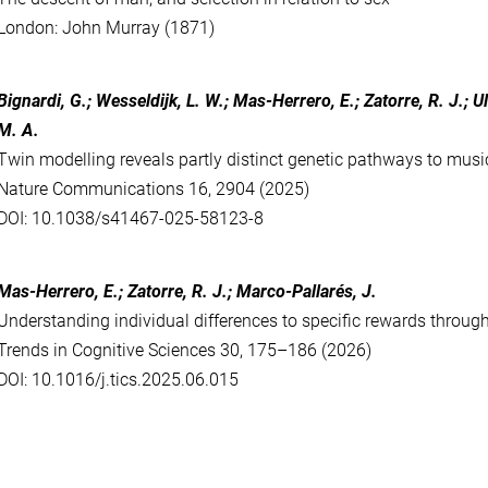
London: John Murray (1871)
Bignardi, G.; Wesseldijk, L. W.; Mas-Herrero, E.; Zatorre, R. J.; Ul
M. A.
Twin modelling reveals partly distinct genetic pathways to mus
Nature Communications 16, 2904 (2025)
DOI: 10.1038/s41467-025-58123-8
Mas-Herrero, E.; Zatorre, R. J.; Marco-Pallarés, J.
Understanding individual differences to specific rewards throug
Trends in Cognitive Sciences 30, 175–186 (2026)
DOI: 10.1016/j.tics.2025.06.015