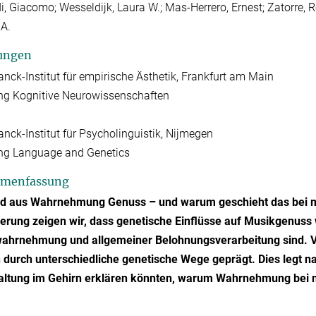
i, Giacomo; Wesseldijk, Laura W.; Mas-Herrero, Ernest; Zatorre, Rob
 A.
ungen
nck-Institut für empirische Ästhetik, Frankfurt am Main
ng Kognitive Neurowissenschaften
nck-Institut für Psycholinguistik, Nijmegen
ung Language and Genetics
menfassung
rd aus Wahrnehmung Genuss – und warum geschieht das bei m
ierung zeigen wir, dass genetische Einﬂüsse auf Musikgenuss
ahrnehmung und allgemeiner Belohnungsverarbeitung sind. 
durch unterschiedliche genetische Wege geprägt. Dies legt na
altung im Gehirn erklären könnten, warum Wahrnehmung be