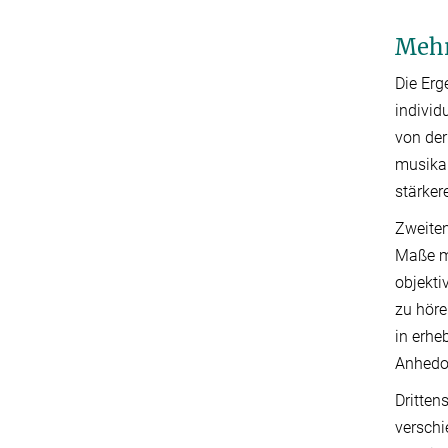
Mehr
Die Erg
individ
von der
musikal
stärker
Zweiten
Maße mi
objekti
zu höre
in erhe
Anhedon
Dritten
verschi