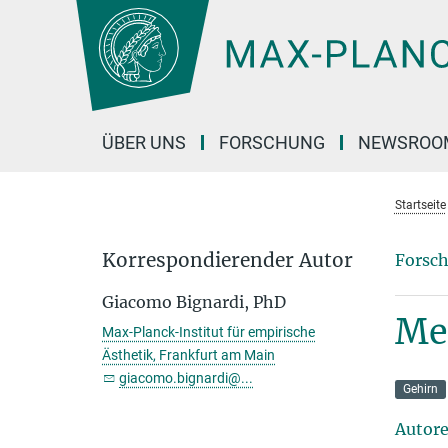
Hauptinhalt
ÜBER UNS
FORSCHUNG
NEWSROO
Startseite
Korrespondierender Autor
Forsch
Giacomo Bignardi, PhD
Me
Max-Planck-Institut für empirische
Ästhetik, Frankfurt am Main
giacomo.bignardi@...
Gehirn
Autor