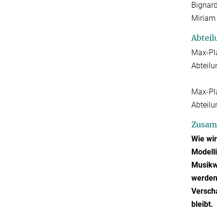
Bignard
Miriam
Abteil
Max-Pla
Abteilu
Max-Pla
Abteil
Zusam
Wie wi
Modell
Musikw
werden 
Versch
bleibt.