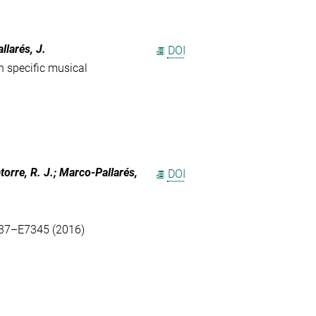
llarés, J.
DOI
 specific musical
torre, R. J.; Marco-Pallarés,
DOI
337–E7345 (2016)