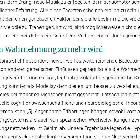
eren, dem Drang, neue Musik zu entdecken, dem sensomotorisc
ischer Erfahrung. Alle diese Facetten scheinen erblich zu sein 
cht den einen genetischen Faktor, der sie alle bestimmt. Die vi
er Melodie zu Tränen gerührt wird, sind möglicherweise nicht d
 – oder einer dritten ein Gefühl von Verbundenheit durch geme
 Wahrnehmung zu mehr wird
ebnis sticht besonders hervor, weil es weiterreichende Bedeutung
on anderen genetischen Einﬂüssen geprägt ist als die Wahrne
ngsverarbeitung es sind, legt nahe: Zukünftige genomische Stud
ung könnten als Modellsystem dienen, um besser zu verstehen
ies bei manchen Menschen nicht geschieht. Tatsächlich bieten
uelle kognitionswissenschaftliche und neurobiologische Theo
 werden kann [5]. Angenehme Erfahrungen hängen sowohl vom a
ungssystems als auch von speziﬁschen Wechselwirkungen zw
ngsnetzwerken im Gehirn ab. Unsere Ergebnisse legen die Hyp
ren entwicklungsbedingten Verschaltung solcher Netzwerke be