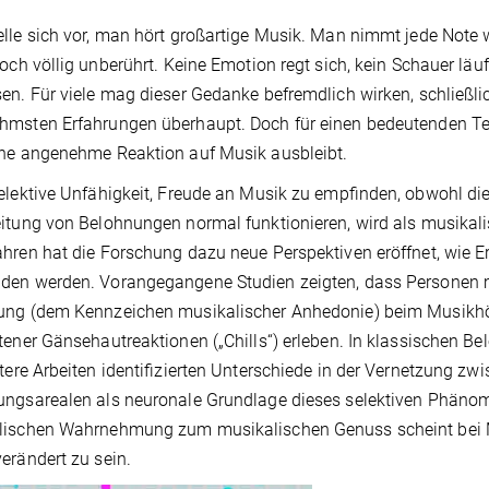
lle sich vor, man hört großartige Musik. Man nimmt jede Note 
doch völlig unberührt. Keine Emotion regt sich, kein Schauer lä
en. Für viele mag dieser Gedanke befremdlich wirken, schließl
msten Erfahrungen überhaupt. Doch für einen bedeutenden Teil d
ne angenehme Reaktion auf Musik ausbleibt.
elektive Unfähigkeit, Freude an Musik zu empﬁnden, obwohl 
itung von Belohnungen normal funktionieren, wird als musikal
hren hat die Forschung dazu neue Perspektiven eröffnet, wie E
en werden. Vorangegangene Studien zeigten, dass Personen mi
ng (dem Kennzeichen musikalischer Anhedonie) beim Musikhöre
tener Gänsehautreaktionen („Chills“) erleben. In klassischen 
ätere Arbeiten identiﬁzierten Unterschiede in der Vernetzung z
ngsarealen als neuronale Grundlage dieses selektiven Phänome
ischen Wahrnehmung zum musikalischen Genuss scheint bei Me
erändert zu sein.