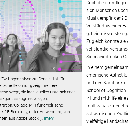
Doch die grundlegen
sich Menschen überha
Musik empﬁnden? Di
Verständnis einer Fä
geheimnisvollsten ge
Zugleich könnte sie 
vollständig verstan
Sinneseindrücken G
In einem gemeinsame
empirische Ästhetik,
:
Zwillingsanalyse zur Sensibilität für
und des Karolinska-I
alische Belohnung zeigt mehrere
School of Cognition 
sche Wege, die individuellen Unterschieden
[4] und mithilfe ein
sikgenuss zugrunde liegen.
stration/Collage: MPI für empirische
multivariater geneti
ik / F. Bernoully; unter Verwendung von
schwedischen Zwillin
nten aus Adobe Stock (
…
[mehr]
vielfältige Landscha