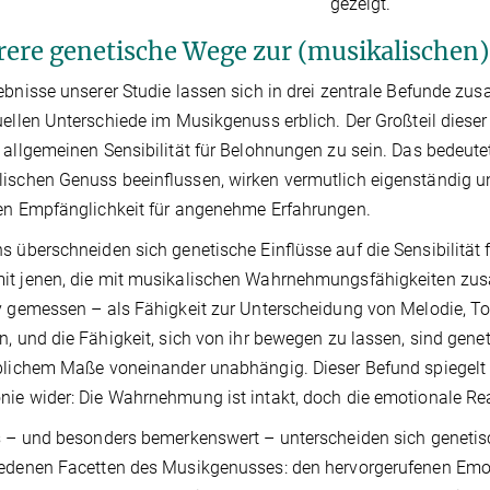
gezeigt.
ere genetische Wege zur (musikalischen
ebnisse unserer Studie lassen sich in drei zentrale Befunde zus
uellen Unterschiede im Musikgenuss erblich. Der Großteil dies
 allgemeinen Sensibilität für Belohnungen zu sein. Das bedeutet
ischen Genuss beeinﬂussen, wirken vermutlich eigenständig und
en Empfänglichkeit für angenehme Erfahrungen.
s überschneiden sich genetische Einﬂüsse auf die Sensibilität
t jenen, die mit musikalischen Wahrnehmungsfähigkeiten zus
v gemessen – als Fähigkeit zur Unterscheidung von Melodie, T
n, und die Fähigkeit, sich von ihr bewegen zu lassen, sind gene
blichem Maße voneinander unabhängig. Dieser Befund spiegelt 
ie wider: Die Wahrnehmung ist intakt, doch die emotionale Rea
s – und besonders bemerkenswert – unterscheiden sich genetis
edenen Facetten des Musikgenusses: den hervorgerufenen Emot