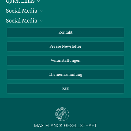
Quick Links
Social Media
Präsident
Social Media
Zahlen und Fakten
Bluesky
Jahresbericht
Mastodon
Facebook
Kontakt
Einkauf
LinkedIn
Instagram
Presse Newsletter
Meldestelle Fehlverhalten
TikTok
YouTube
Netiquette
Veranstaltungen
Themensammlung
RSS
MAX-PLANCK-GESELLSCHAFT