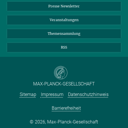
LinkedIn
Instagram
Presse Newsletter
Meldestelle Fehlverhalten
TikTok
YouTube
Netiquette
Veranstaltungen
Themensammlung
RSS
MAX-PLANCK-GESELLSCHAFT
Sitemap
Impressum
Datenschutzhinweis
Barrierefreiheit
2026, Max-Planck-Gesellschaft