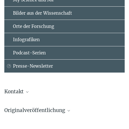
Bilder aus der Wissenschaft
Orte der Forschung
Infografiken
Podcast-Serien
Presse-Newsletter
Kontakt
Dr. Arim Yoon
Originalveröffentlichung
Max-Planck-Institut für Meteorologie, Hamburg
arim.yoon@...
Yoon, A., Hohenegger, C., Bao, J., and Brunner, L.
https://mpimet.mpg.de/
Extreme events in the Amazon after deforestation