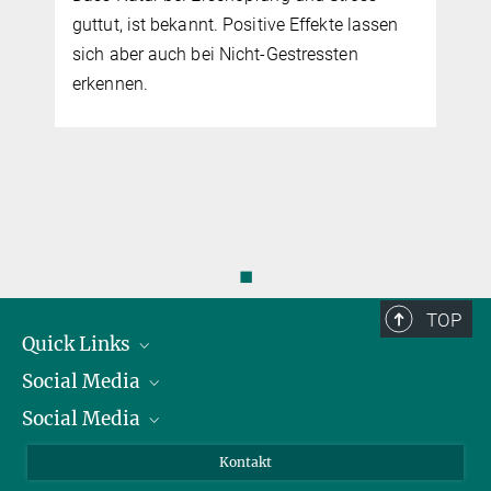
guttut, ist bekannt. Positive Effekte lassen
sich aber auch bei Nicht-Gestressten
erkennen.
◼
TOP
Quick Links
Social Media
Präsident
Social Media
Zahlen und Fakten
Bluesky
Jahresbericht
Mastodon
Facebook
Kontakt
Einkauf