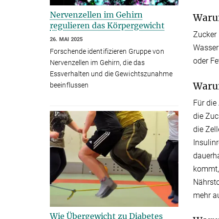
Nervenzellen im Gehirn
Warum
regulieren das Körpergewicht
Zucker 
26. MAI 2025
Wasser 
Forschende identifizieren Gruppe von
oder Fe
Nervenzellen im Gehirn, die das
Essverhalten und die Gewichtszunahme
Warum
beeinflussen
Für die
die Zuc
die Zel
Insulin
dauerha
kommt, 
Nährsto
mehr au
Wie Übergewicht zu Diabetes