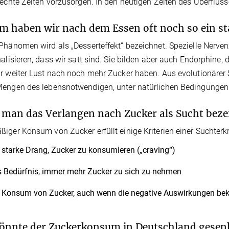
lechte Zeiten vorzusorgen. In den heutigen Zeiten des Überfluss
 haben wir nach dem Essen oft noch so ein st
Phänomen wird als „Desserteffekt“ bezeichnet. Spezielle Nerven
nalisieren, dass wir satt sind. Sie bilden aber auch Endorphine,
r weiter Lust nach noch mehr Zucker haben. Aus evolutionärer S
engen des lebensnotwendigen, unter natürlichen Bedingungen 
man das Verlangen nach Zucker als Sucht beze
iger Konsum von Zucker erfüllt einige Kriterien einer Suchter
 starke Drang, Zucker zu konsumieren („craving“)
 Bedürfnis, immer mehr Zucker zu sich zu nehmen
 Konsum von Zucker, auch wenn die negative Auswirkungen bek
önnte der Zuckerkonsum in Deutschland gesen