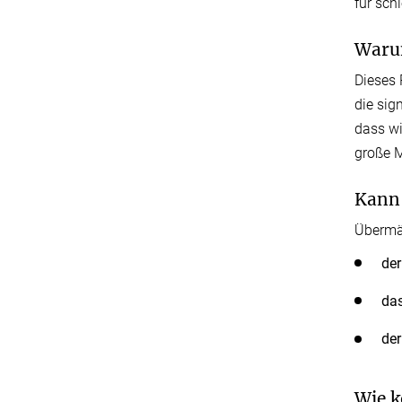
für sch
Warum
Dieses 
die sig
dass wi
große M
Kann 
Übermäß
der
das
der
Wie k