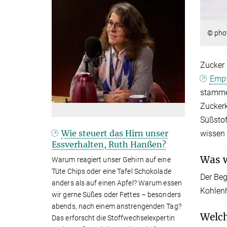
© pho
Zucker 
Empf
stamme
Zucker
Süßstof
Wie steuert das Hirn unser
wissen 
Essverhalten, Ruth Hanßen?
Was w
Warum reagiert unser Gehirn auf eine
Tüte Chips oder eine Tafel Schokolade
Der Beg
anders als auf einen Apfel? Warum essen
Kohlenh
wir gerne Süßes oder Fettes – besonders
abends, nach einem anstrengenden Tag?
Welch
Das erforscht die Stoffwechselexpertin