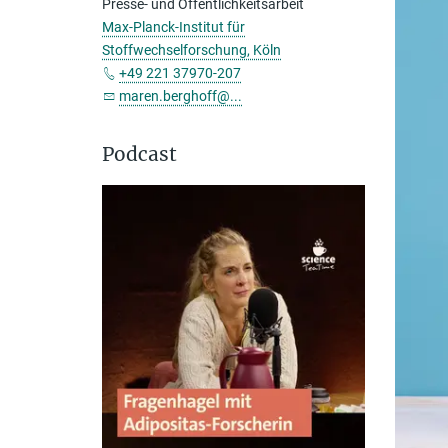
Presse- und Öffentlichkeitsarbeit
Max-Planck-Institut für
Stoffwechselforschung, Köln
+49 221 37970-207
maren.berghoff@...
Podcast