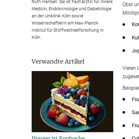
Ruth Hanßen. Sie ist Fachärztin für Innere
Obst un
Medizin, Endokrinologie und Diabetologie
Milchpr
an der Uniklinik Köln sowie
Wissenschaftlerin am Max-Planck-
Ko
Institut für Stoffwechselforschung in
Ku
Köln.
Jo
Verwandte Artikel
Vielen 
zugeset
Beispie
Fr
Sa
Fru
Hunger ist Kopfsache
Col