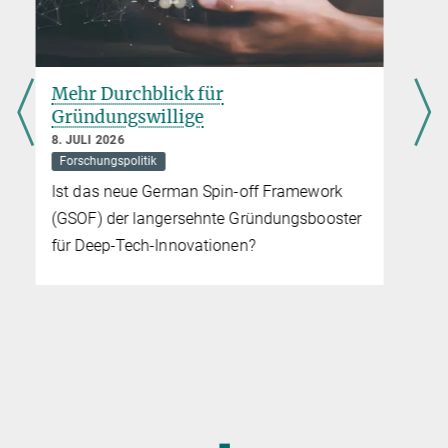
Partnern neu denkt – und welche Rolle etablierte Instrumente wie
die Max-Planck-Partnergruppen sowie neue Programme wie
ARTEMIS und Bridging Minds dabei spielen
Rice University und Max-Planck-
Gesellschaft gründen Partnerschaft
„Wissenschaft gedeiht in Gemeinschaft“
für Quantenmaterialien
10. FEBRUAR 2026
7. JULI 2026
Seit September 2025 leitet Geoffrey Andama die Max-Planck-
Quantenphysik
Humboldt-Forschungsgruppe an der
Mit der „Quantum Materials – Rice and Max
Muni University in Uganda. Die neue Gruppe widmet sich dem
Planck Partnership“ stärken sie die
Aufbau der Astrophysik und
weltweite Führungsrolle im Bereich
Astronomie auf dem afrikanischen Kontinent
Quantenmaterialien und -technologie
Wenn jemand an dich glaubt
10. FEBRUAR 2026
Wie das Mentoring-Programm ARTEMIS afrikanische Studierende
und Promovierende mit Forschenden der Max-Planck-Gesellschaft
◼