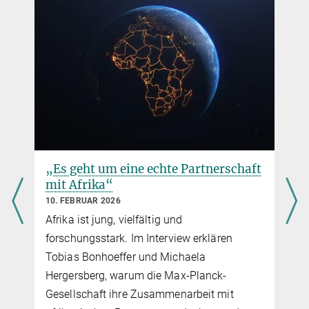
t
Wenn jemand an dich glaubt
10. FEBRUAR 2026
Wie das Mentoring-Programm ARTEMIS
afrikanische Studierende und
Promovierende mit Forschenden der Max-
Planck-Gesellschaft zusammenbringt – und
warum Mentoring mehr ist als fachlicher
Rat