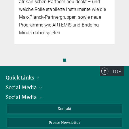
◼
TOP
Quick Links
Social Media
Präsident
Social Media
Zahlen und Fakten
Bluesky
Jahresbericht
Mastodon
Facebook
Kontakt
Einkauf
LinkedIn
Instagram
Presse Newsletter
Meldestelle Fehlverhalten
TikTok
YouTube