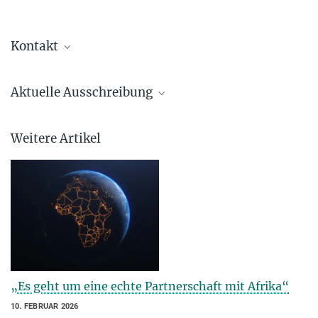
Kontakt
Dr. Michaela Hergersberg
Aktuelle Ausschreibung
+49 89 2108-1229
michaela.hergersberg@...
Bridging Minds
Weitere Artikel
Max Planck Africa one-week educational workshops held in Africa
„Es geht um eine echte Partnerschaft mit Afrika“
10. FEBRUAR 2026