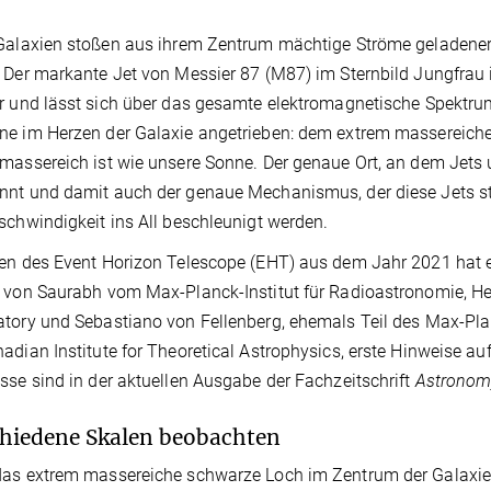
Galaxien stoßen aus ihrem Zentrum mächtige Ströme geladener
 Der markante Jet von Messier 87 (M87) im Sternbild Jungfrau 
r und lässt sich über das gesamte elektromagnetische Spektrum
e im Herzen der Galaxie angetrieben: dem extrem massereiche
massereich ist wie unsere Sonne. Der genaue Ort, an dem Jets
nt und damit auch der genaue Mechanismus, der diese Jets sta
schwindigkeit ins All beschleunigt werden.
en des Event Horizon Telescope (EHT) aus dem Jahr 2021 hat e
 von Saurabh vom Max-Planck-Institut für Radioastronomie, H
tory und Sebastiano von Fellenberg, ehemals Teil des Max-Plan
adian Institute for Theoretical Astrophysics, erste Hinweise au
sse sind in der aktuellen Ausgabe der Fachzeitschrift
Astronom
hiedene Skalen beobachten
as extrem massereiche schwarze Loch im Zentrum der Galaxie M