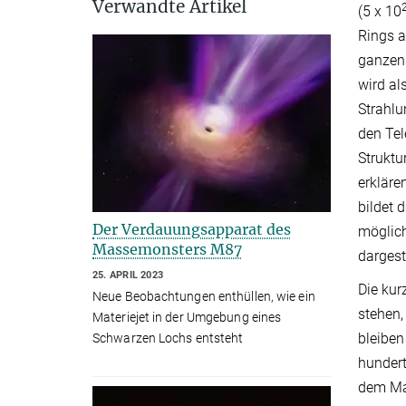
Verwandte Artikel
(5 x 10
Rings a
ganzen 
wird al
Strahlu
den Tel
Struktu
erkläre
bildet 
Der Verdauungsapparat des
möglich
Massemonsters M87
dargest
25. APRIL 2023
Die kur
Neue Beobachtungen enthüllen, wie ein
stehen,
Materiejet in der Umgebung eines
bleiben
Schwarzen Lochs entsteht
hundert
dem Mat