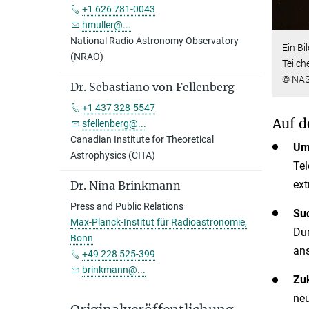
+1 626 781-0043
hmuller@...
National Radio Astronomy Observatory
Ein Bi
(NRAO)
Teilch
© NASA
Dr. Sebastiano von Fellenberg
+1 437 328-5547
Auf d
sfellenberg@...
Canadian Institute for Theoretical
Um
Astrophysics (CITA)
Tel
ext
Dr. Nina Brinkmann
Press and Public Relations
Suc
Max-Planck-Institut für Radioastronomie,
Dur
Bonn
ans
+49 228 525-399
brinkmann@...
Zuk
neu