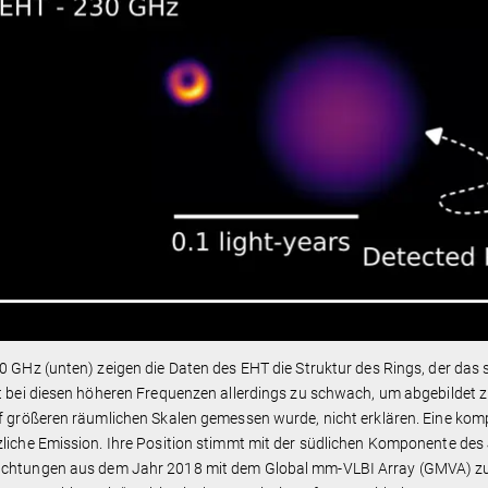
0 GHz (unten) zeigen die Daten des EHT die Struktur des Rings, der da
t bei diesen höheren Frequenzen allerdings zu schwach, um abgebildet z
f größeren räumlichen Skalen gemessen wurde, nicht erklären. Eine kompak
liche Emission. Ihre Position stimmt mit der südlichen Komponente des J
chtungen aus dem Jahr 2018 mit dem Global mm-VLBI Array (GMVA) zu 