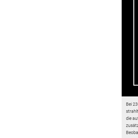
Bei 23
strahl
die au
zusätz
Beoba