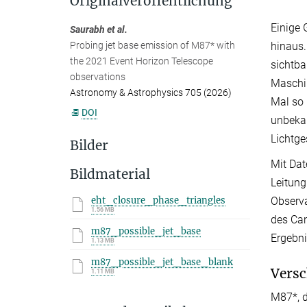
Originalveröffentlichung
Einige 
Saurabh et al.
hinaus.
Probing jet base emission of M87* with
the 2021 Event Horizon Telescope
sichtba
observations
Maschin
Astronomy & Astrophysics 705 (2026)
Mal so 
DOI
unbekan
Lichtge
Bilder
Mit Dat
Bildmaterial
Leitung
Observa
eht_closure_phase_triangles
1.56 MB
des Can
m87_possible_jet_base
Ergebni
1.13 MB
m87_possible_jet_base_blank
Versc
1.11 MB
M87*, d