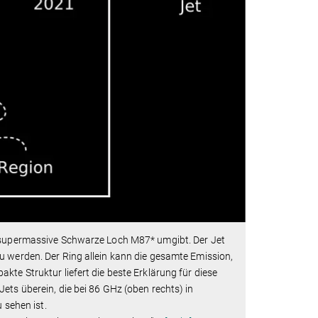
s supermassive Schwarze Loch M87* umgibt. Der Jet
u werden. Der Ring allein kann die gesamte Emission,
te Struktur liefert die beste Erklärung für diese
ets überein, die bei 86 GHz (oben rechts) in
sehen ist.