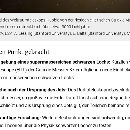
ld des Weltraumteleskops Hubble von der riesigen elliptischen Galaxie M87
enstroms erstreckt sich über etwa 3000 Lichtjahre.
, ESA, A. Lessing (Stanford University), E. Baltz (Stanford University),
en Punkt gebracht
gebung eines supermassereichen schwarzen Lochs:
Kürzlich 
escope (EHT) der Galaxie Messier 87 ermöglichen neue Einblick
rem massereichen schwarzen Lochs.
he nach der Ursprung des Jets:
Das Radioteleskopnetzwerk des
chmesser, so groß wie die Erde. Damit lässt sich eine Region b
chließt und als Ursprung eines Jets gilt, der Teilchen beinahe mi
ünftige Forschung:
Weitere Beobachtungen sind notwendig, u
e Theorien über die Physik schwarzer Löcher zu testen.