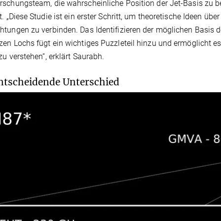
schungsteam, die wahrscheinliche Position der Jet-Basis zu b
t. „Diese Studie ist ein erster Schritt, um theoretische Ideen üb
tungen zu verbinden. Das Identifizieren der möglichen Basis 
en Lochs fügt ein wichtiges Puzzleteil hinzu und ermöglicht e
zu verstehen“, erklärt Saurabh.
ntscheidende Unterschied