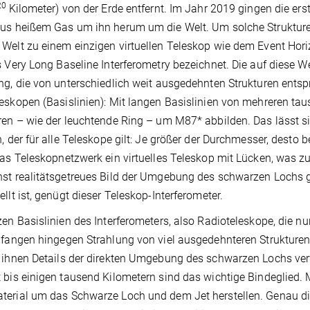
20
Kilometer) von der Erde entfernt. Im Jahr 2019 gingen die er
us heißem Gas um ihn herum um die Welt. Um solche Strukture
Welt zu einem einzigen virtuellen Teleskop wie dem Event Hor
s Very Long Baseline Interferometry bezeichnet. Die auf diese 
ng, die von unterschiedlich weit ausgedehnten Strukturen ent
eskopen (Basislinien): Mit langen Basislinien von mehreren tau
ren – wie der leuchtende Ring – um M87* abbilden. Das lässt
n, der für alle Teleskope gilt: Je größer der Durchmesser, desto 
das Teleskopnetzwerk ein virtuelles Teleskop mit Lücken, was zu
st realitätsgetreues Bild der Umgebung des schwarzen Lochs ge
ellt ist, genügt dieser Teleskop-Interferometer.
zen Basislinien des Interferometers, also Radioteleskope, die n
 fangen hingegen Strahlung von viel ausgedehnteren Strukturen
 ihnen Details der direkten Umgebung des schwarzen Lochs verw
 bis einigen tausend Kilometern sind das wichtige Bindeglied. 
erial um das Schwarze Loch und dem Jet herstellen. Genau die