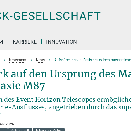
M
KARRIERE
INNOVATION
Newsroom
News
Aufspüren der Jet-Basis des extrem massereich
ck auf den Ursprung des Ma
laxie M87
n des Event Horizon Telescopes ermöglic
rie-Ausflusses, angetrieben durch das su
*
UAR 2026
mie
Astrophysik
Schwarze Löcher