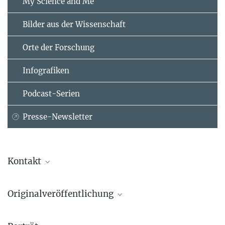
My Science and Me
Bilder aus der Wissenschaft
Orte der Forschung
Infografiken
Podcast-Serien
Presse-Newsletter
Kontakt
Prof. Meeyoung Cha
Originalveröffentlichung
Direktorin
Max-Planck-Institut für Sicherheit und Privatsphäre, Bochum
Daniel Thilo Schroeder, Meeyoung Cha, Andrea Baronchelli et al.
mia.cha@...