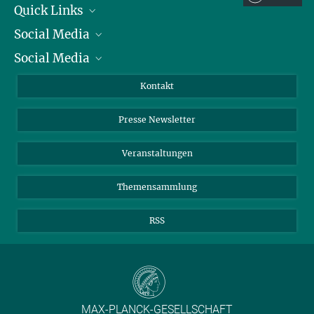
Quick Links
Social Media
Präsident
Social Media
Zahlen und Fakten
Bluesky
Jahresbericht
Mastodon
Facebook
Kontakt
Einkauf
LinkedIn
Instagram
Presse Newsletter
Meldestelle Fehlverhalten
TikTok
YouTube
Netiquette
Veranstaltungen
Themensammlung
RSS
MAX-PLANCK-GESELLSCHAFT