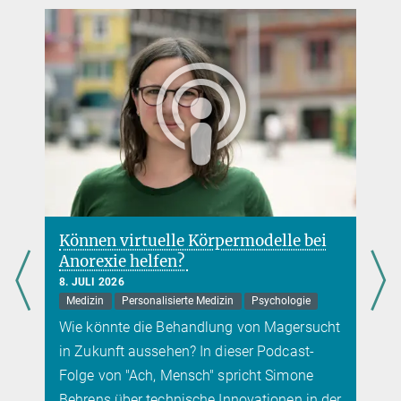
+49 351 210-2080
kboes@...
Tierversuche
In Deutschland werden Tierversuche in erster Linie in der
Grundlagenforschung sowie der Medizin und Tiermedizin
durchgeführt. Es ist gesetzlich vorgeschrieben, neue Wirkstoffe in
Tierversuchen auf Wirksamkeit und Nebenwirkungen zu testen.
Tierversuchsfreie Medikamente gibt es daher nicht. Außerdem
können Tierversuche für die Erkennung von umweltgefährdenden
Einflüssen erforderlich sein.
Können virtuelle Körpermodelle bei
Anorexie helfen?
8. JULI 2026
Medizin
Personalisierte Medizin
Psychologie
Wie könnte die Behandlung von Magersucht
in Zukunft aussehen? In dieser Podcast-
Folge von "Ach, Mensch" spricht Simone
Behrens über technische Innovationen in der