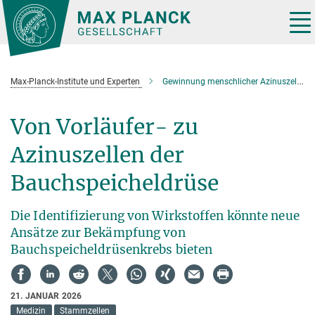
Hauptinhalt
Tog
nav
Max-Planck-Institute und Experten
Gewinnung menschlicher Azinuszellen der Bauchspeicheldrüse
Von Vorläufer- zu
Azinuszellen der
Bauchspeicheldrüse
Die Identifizierung von Wirkstoffen könnte neue
Ansätze zur Bekämpfung von
Bauchspeicheldrüsenkrebs bieten
21. JANUAR 2026
Medizin
Stammzellen