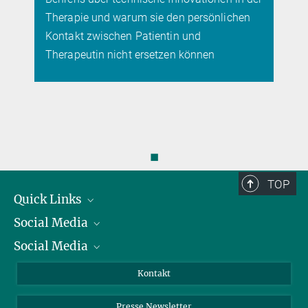
Therapie und warum sie den persönlichen
Kontakt zwischen Patientin und
Therapeutin nicht ersetzen können
◼
TOP
Quick Links
Social Media
Präsident
Social Media
Zahlen und Fakten
Bluesky
Jahresbericht
Mastodon
Facebook
Kontakt
Einkauf
LinkedIn
Instagram
Presse Newsletter