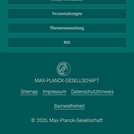
Meldestelle Fehlverhalten
TikTok
YouTube
Netiquette
Veranstaltungen
Themensammlung
RSS
MAX-PLANCK-GESELLSCHAFT
Sitemap
Impressum
Datenschutzhinweis
Barrierefreiheit
2026, Max-Planck-Gesellschaft