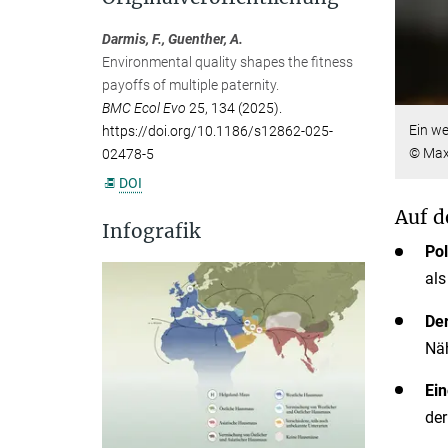
Darmis, F., Guenther, A.
Environmental quality shapes the fitness
payoffs of multiple paternity.
BMC Ecol Evo
25, 134 (2025).
Ein we
https://doi.org/10.1186/s12862-025-
© Max-
02478-5
DOI
Auf d
Infografik
Pol
als
Der
Näh
Ein
der