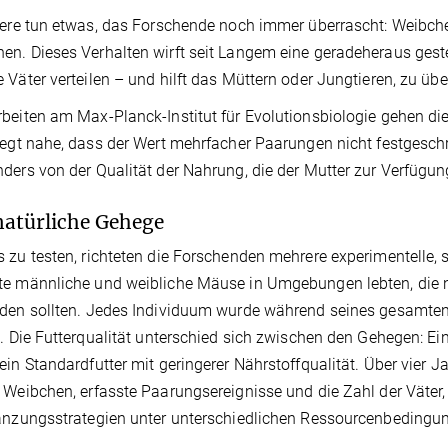
iere tun etwas, das Forschende noch immer überrascht: Weibche
n. Dieses Verhalten wirft seit Langem eine geradeheraus ges
 Väter verteilen – und hilft das Müttern oder Jungtieren, zu üb
beiten am Max-Planck-Institut für Evolutionsbiologie gehen 
legt nahe, dass der Wert mehrfacher Paarungen nicht festgesch
ders von der Qualität der Nahrung, die der Mutter zur Verfügun
atürliche Gehege
 zu testen, richteten die Forschenden mehrere experimentelle, s
te männliche und weibliche Mäuse in Umgebungen lebten, die 
lden sollten. Jedes Individuum wurde während seines gesamte
t. Die Futterqualität unterschied sich zwischen den Gehegen: E
ein Standardfutter mit geringerer Nährstoffqualität. Über vie
 Weibchen, erfasste Paarungsereignisse und die Zahl der Väter,
anzungsstrategien unter unterschiedlichen Ressourcenbedingu