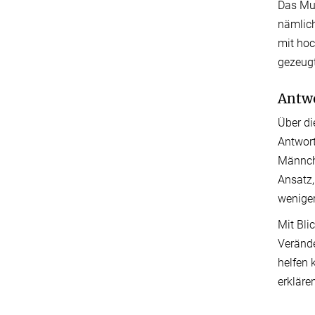
Das Mus
nämlich
mit hoc
gezeugt
Antwo
Über di
Antwort
Männche
Ansatz,
weniger
Mit Bli
Verände
helfen 
erkläre