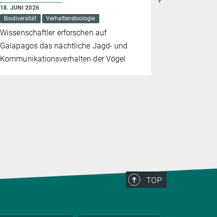
18. JUNI 2026
10. JUNI 202
Biodiversität
Verhaltensbiologie
Evolution
Wissenschaftler erforschen auf
Die Umstell
Galapagos das nächtliche Jagd- und
Ernährung 
Kommunikationsverhalten der Vögel
spektakulä
geebnet h
TOP