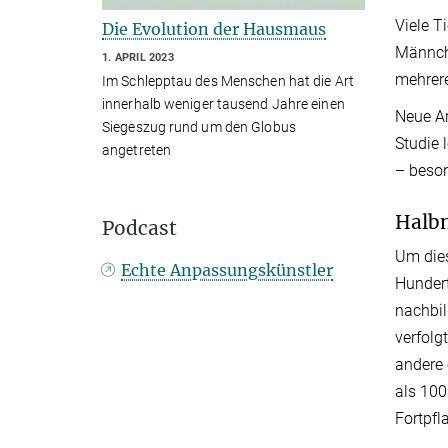
Viele T
Die Evolution der Hausmaus
Männche
1. APRIL 2023
mehrere
Im Schlepptau des Menschen hat die Art
innerhalb weniger tausend Jahre einen
Neue Ar
Siegeszug rund um den Globus
Studie 
angetreten
– beson
Halbn
Podcast
Um dies
Echte Anpassungskünstler
Hunder
nachbi
verfolg
andere 
als 100
Fortpfl