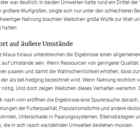
ter war deutlich: In beiden Umwelten hatte rund ein Drittel der
 größere Wurfgrößen, zeigte sich nur unter den schlechteren 
hwertiger Nahrung brachten Weibchen große Würfe zur Welt un
 hatten.
rt auf äußere Umstände
e Maus hinaus unterstreichen die Ergebnisse einen allgemeiner
 auf Umstände sein. Wenn Ressourcen von geringerer Qualität
n paaren und damit die Wahrscheinlichkeit erhöhen, dass zum
 der als bet-hedging bezeichnet wird. Wenn Nahrung reichlich 
 nötig. Und doch zeigen Weibchen dieses Verhalten weiterhin. 
ck nach vorn eröffnen die Ergebnisse eine Spurensuche danach,
rungen der Futterqualität, Populationsdichte und andere ökol
könnten, Unterschiede in Paarungssystemen, Elternstrategien 
n, die in sich rasch wandelnden Umwelten bestehen müssen.