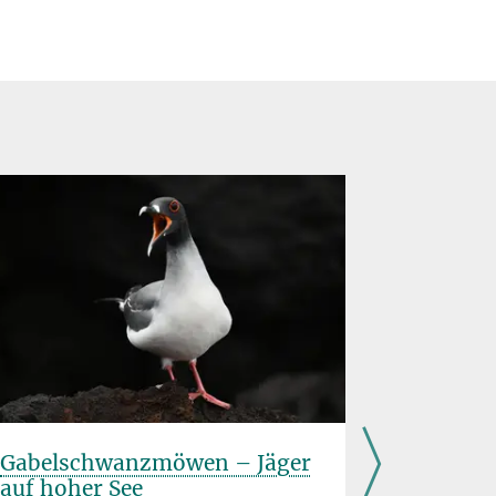
Gabelschwanzmöwen – Jäger
Ursprun
auf hoher See
Manaki