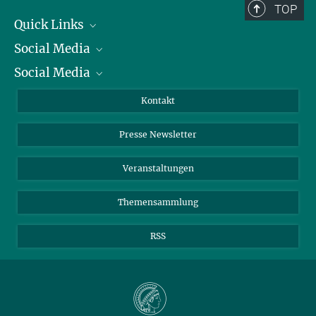
TOP
Quick Links
Social Media
Präsident
Social Media
Zahlen und Fakten
Bluesky
Jahresbericht
Mastodon
Facebook
Kontakt
Einkauf
LinkedIn
Instagram
Presse Newsletter
Meldestelle Fehlverhalten
TikTok
YouTube
Netiquette
Veranstaltungen
Themensammlung
RSS