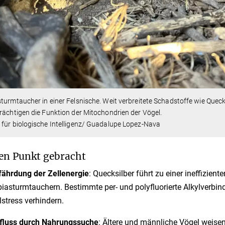
turmtaucher in einer Felsnische. Weit verbreitete Schadstoffe wie Quec
rächtigen die Funktion der Mitochondrien der Vögel.
für biologische Intelligenz/ Guadalupe Lopez-Nava
en Punkt gebracht
ährdung der Zellenergie
: Quecksilber führt zu einer ineffizien
iasturmtauchern. Bestimmte per- und polyfluorierte Alkylverb
lstress verhindern.
fluss durch Nahrungssuche
: Ältere und männliche Vögel weise