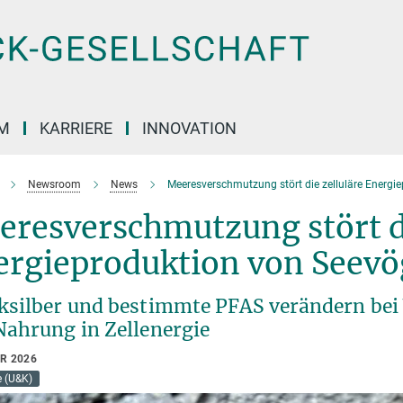
M
KARRIERE
INNOVATION
Newsroom
News
Meeresverschmutzung stört die zelluläre Energi
resverschmutzung stört di
ergieproduktion von Seevö
ksilber und bestimmte PFAS verändern be
Nahrung in Zellenergie
AR 2026
e (U&K)