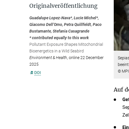
Originalveröffentlichung
Guadalupe Lopez-Nava*, Lucie Michel*,
Giacomo Dell’Omo, Petra Quillfeldt, Paco
Bustamante, Stefania Casagrande
* contributed equally to this work
Pollutant Exposure Shapes Mitochondrial
Bioenergetics in a Wild Seabird
Environment & Health
, online 22 December
Sepias
2025
beeint
© MPI 
DOI
Auf d
Gef
Sep
Zel
Ein