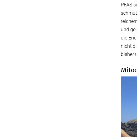
PFAS si
schmutz
reicher
und gel
die Ene
nicht d
bisher 
Mitoc