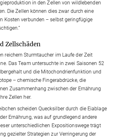
rgieproduktion in den Zellen von wildlebenden
en. Die Zellen können dies zwar durch eine
en Kosten verbunden – selbst geringfügige
chtigen.“
d Zellschäden
n reichern Sturmtaucher im Laufe der Zeit
eane. Das Team untersuchte in zwei Saisonen 52
lbergehalt und die Mitochondrienfunktion und
sotope – chemische Fingerabdrücke, die
en einen Zusammenhang zwischen der Ernährung
re Zellen her.
ibchen scheiden Quecksilber durch die Eiablage
oder Ernährung, was auf grundlegend andere
eser unterschiedlichen Expositionswege trägt
 gezielter Strategien zur Verringerung der