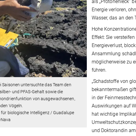
als „Protonenleck” 
Energie verloren, oh
Wasser, das an den T
Hohe Konzentration
Effekt: Sie versteif
Energieverlust, block
Ansammlung schädlic
möglicherweise zu e
führen.
„Schadstoffe von gl
ei Saisonen untersuchte das Team den
bekanntermaßen gifti
ilber- und PFAS-Gehalt sowie die
in der Feinmesstech
hondrienfunktion von ausgewachsenen,
Auswirkungen auf Wi
nden Vögeln.
für biologische Intelligenz / Guadalupe
hat wichtige Implika
-Nava
Umweltschutzkonzept
und Doktorandin am M