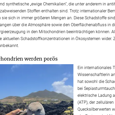
nd synthetische „ewige Chemikalien“, die unter anderem in ant
abweisenden Stoffen enthalten sind. Trotz internationaler Bem
n sie sich in immer größeren Mengen an. Diese Schadstoffe sind
angen über die Atmosphäre sowie den Oberflächenabfluss in di
rgieerzeugung in den Mitochondrien beeinträchtigen können. Al
ie aktuellen Schadstoffkonzentrationen in Ökosystemen wider.
unbekannt.
hondrien werden porös
Ein internationales 
Wissenschaftlerin am
hat sowohl die Scha
bei Sepiasturmtauc
elektrische Ladung a
(ATP), der zellulären
Quecksilberwerten 