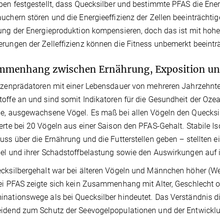
ben festgestellt, dass Quecksilber und bestimmte PFAS die Ene
uchern stören und die Energieeffizienz der Zellen beeinträchtig
ung der Energieproduktion kompensieren, doch das ist mit hoh
rungen der Zelleffizienz können die Fitness unbemerkt beeinträ
menhang zwischen Ernährung, Exposition un
tzenprädatoren mit einer Lebensdauer von mehreren Jahrzehnte
offe an und sind somit Indikatoren für die Gesundheit der Oz
e, ausgewachsene Vögel. Es maß bei allen Vögeln den Quecksi
erte bei 20 Vögeln aus einer Saison den PFAS-Gehalt. Stabile I
uss über die Ernährung und die Futterstellen geben – stellt
el und ihrer Schadstoffbelastung sowie den Auswirkungen auf ih
cksilbergehalt war bei älteren Vögeln und Männchen höher (We
ei PFAS zeigte sich kein Zusammenhang mit Alter, Geschlecht 
nationswege als bei Quecksilber hindeutet. Das Verständnis di
idend zum Schutz der Seevogelpopulationen und der Entwicklung