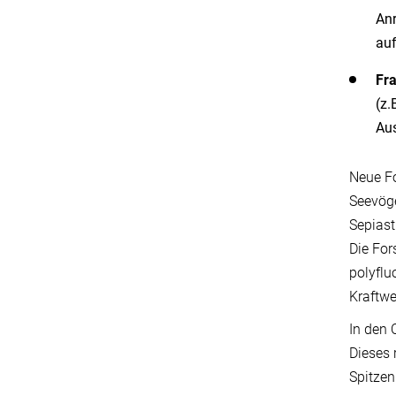
Anr
auf
Fr
(z.
Aus
Neue Fo
Seevöge
Sepiast
Die For
polyflu
Kraftwe
In den 
Dieses 
Spitzen