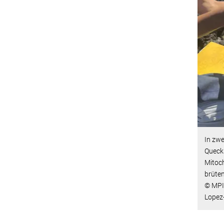
In zw
Quecks
Mitoc
brüte
© MPI 
Lopez