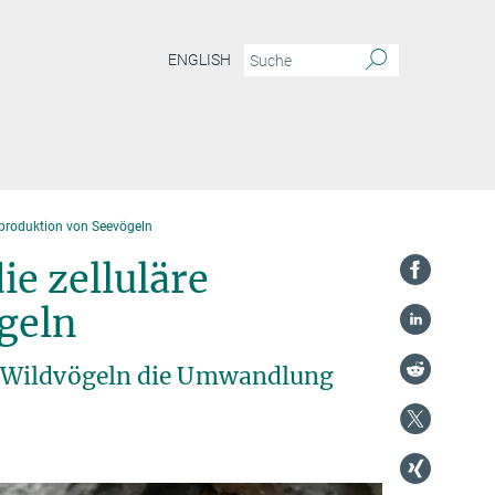
ENGLISH
eproduktion von Seevögeln
e zelluläre
geln
i Wildvögeln die Umwandlung