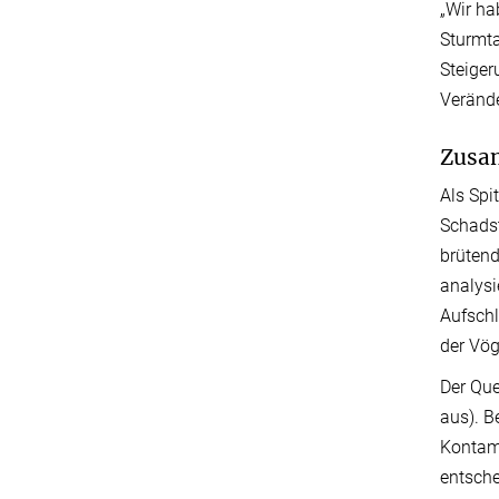
„Wir ha
Sturmta
Steiger
Verände
Zusam
Als Spi
Schadst
brütend
analysi
Aufschl
der Vög
Der Que
aus). B
Kontami
entsche