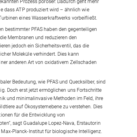
bekannten Prozess poröser: Dadurch geht mehr
ne dass ATP produziert wird – ähnlich wie
urbinen eines Wasserkraftwerks vorbeifließt.
en bestimmter PFAS haben den gegenteiligen
en die Membranen und reduzieren den
ieren jedoch ein Sicherheitsventil, das die
her Moleküle verhindert. Dies kann
iner anderen Art von oxidativem Zellschaden
obaler Bedeutung, wie PFAS und Quecksilber, sind
g. Doch erst jetzt ermöglichen uns Fortschritte
nik und minimalinvasive Methoden im Feld, ihre
ldtiere auf Ökosystemebene zu verstehen. Dies
tionen für die Entwicklung von
en“, sagt Guadalupe Lopez-Nava, Erstautorin
ax-Planck-Institut für biologische Intelligenz.