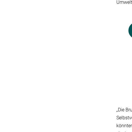
Umwelt
„Die Br
Selbstv
könnten