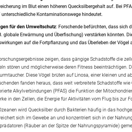
eicherung im Blut einen höheren Quecksilbergehalt auf. Bei PF
 unterschiedliche Kontaminationswege hindeutet.
agen für den Umweltschutz
: Forschende befürchten, dass sich d
B. globale Erwärmung und Überfischung) verstärken könnten. Die
wirkungen auf die Fortpflanzung und das Überleben der Vögel a
rschungsergebnisse zeigen, dass gängige Schadstoffe die zell
ln stören und möglicherweise deren Fitness beeinträchtigen. Di
urmtaucher. Diese Vögel brüten auf Linosa, einer kleinen und a
schenden fanden heraus, dass weit verbreitete Schadstoffe wie
orierte Alkylverbindungen (PFAS) die Funktion der Mitochondrie
rke in den Zellen, die Energie für Aktivitäten vom Flug bis zur 
Ozeanen wird Quecksilber durch Bakterien häufig in das hochg
reichert sich im Gewebe an und konzentriert sich in der Nahrun
prädatoren (Räuber an der Spitze der Nahrungspyramide) gem