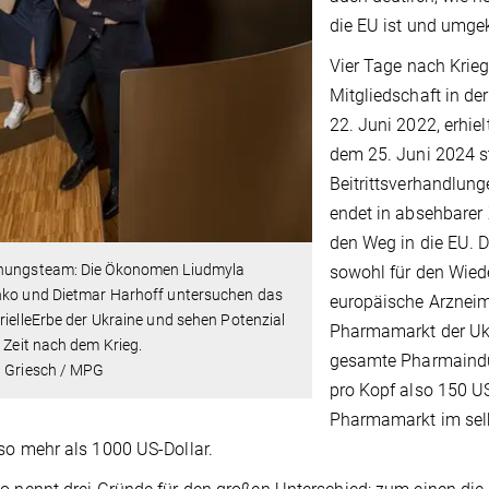
die EU ist und umgek
Vier Tage nach Krieg
Mitgliedschaft in de
22. Juni 2022, erhiel
dem 25. Juni 2024 s
Beitrittsverhandlung
endet in absehbarer 
den Weg in die EU. D
hungsteam: Die Ökonomen Liudmyla
sowohl für den Wied
nko und Dietmar Harhoff untersuchen das
europäische Arzneimi
rielleErbe der Ukraine und sehen Potenzial
Pharmamarkt der Ukra
e Zeit nach dem Krieg.
gesamte Pharmaindus
l Griesch / MPG
pro Kopf also 150 U
Pharmamarkt im selb
so mehr als 1000 US-Dollar.