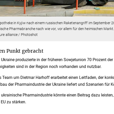
potheke in Kyjiw nach einem russischen Raketenangriff im September 2
ische Pharma­branche nach wie vor, vor allem für den heimischen Markt
ure alliance / Photoshot
en Punkt gebracht
 Ukraine produzierte in der früheren Sowjetunion 70 Prozent de
igkeiten sind in der Region noch vorhanden und nutzbar.
 Team um Dietmar Harhoff erarbeitet einen Leitfaden, der kon
bau der Pharmaindustrie der Ukraine liefert und Szenarien für K
 ukrainische Pharmaindus­trie könnte einen Beitrag dazu leisten,
 EU zu stärken.