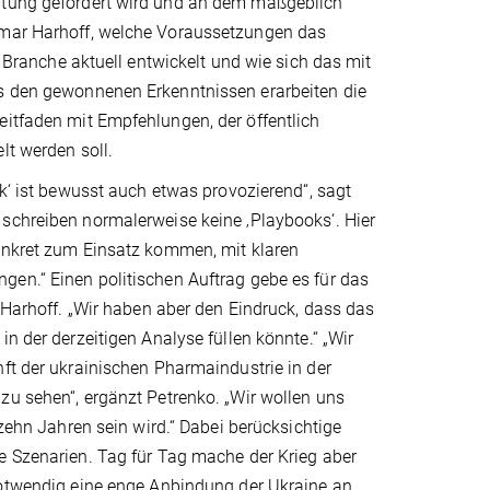
iftung gefördert wird und an dem maßgeblich
etmar Harhoff, welche Voraussetzungen das
ie Branche aktuell entwickelt und wie sich das mit
us den gewonnenen Erkenntnissen erarbeiten die
eitfaden mit Empfehlungen, der öffentlich
lt werden soll.
ok‘ ist bewusst auch etwas provozierend“, sagt
schreiben normalerweise keine ‚Playbooks‘. Hier
onkret zum Einsatz kommen, mit klaren
en.“ Einen politischen Auftrag gebe es für das
t Harhoff. „Wir haben aber den Eindruck, dass das
n der der­zeitigen Analyse füllen könnte.“ „Wir
ft der ukrainischen Pharmaindustrie in der
u sehen“, ergänzt Petrenko. „Wir wollen uns
 zehn Jahren sein wird.“ Dabei berücksichtige
e Szenarien. Tag für Tag mache der Krieg aber
notwendig eine enge Anbindung der Ukraine an