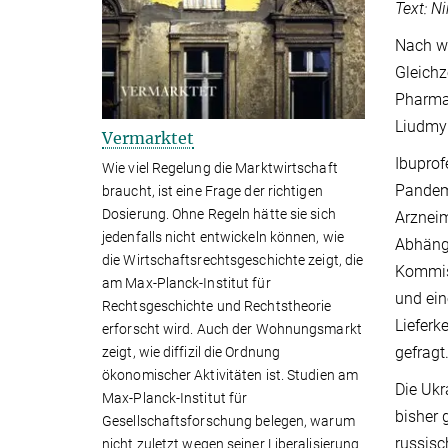
Text: N
Nach wi
Gleichz
Pharmai
Liudmyl
Vermarktet
Ibuprof
Wie viel Regelung die Marktwirtschaft
Pandemi
braucht, ist eine Frage der richtigen
Dosierung. Ohne Regeln hätte sie sich
Arzneim
jedenfalls nicht entwickeln können, wie
Abhängi
die Wirtschaftsrechtsgeschichte zeigt, die
Kommiss
am Max-Planck-Institut für
und ein
Rechtsgeschichte und Rechtstheorie
Lieferk
erforscht wird. Auch der Wohnungsmarkt
gefragt
zeigt, wie diffizil die Ordnung
ökonomischer Aktivitäten ist. Studien am
Die Ukr
Max-Planck-Institut für
bisher 
Gesellschaftsforschung belegen, warum
russisc
nicht zuletzt wegen seiner Liberalisierung