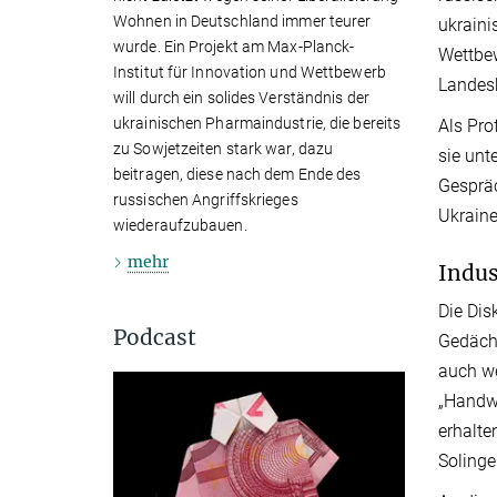
Wohnen in Deutschland immer teurer
ukraini
wurde. Ein Projekt am Max-Planck-
Wettbew
Institut für Innovation und Wettbewerb
Landes
will durch ein solides Verständnis der
ukrainischen Pharmaindustrie, die bereits
Als Pro
zu Sowjetzeiten stark war, dazu
sie unt
beitragen, diese nach dem Ende des
Gespräc
russischen Angriffskrieges
Ukraine
wiederaufzubauen.
mehr
Indus
Die Dis
Podcast
Gedächt
auch we
„Handwe
erhalte
Solinge