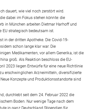
h dauert, wie viel noch zerstört wird.
 die dabei im Fokus stehen könnte: die
erb in München arbeiten Dietmar Harhoff und
e EU strategisch bedeutsam ist.
t in der dritten Apotheke. Die Covid-19-
sidern schon lange klar war: Die
 einigen Medikamenten, vor allem Generika, ist die
China groß. Als Reaktion beschloss die EU-
il 2023 liegen Entwürfe für eine neue Richtlinie
u erschwinglichen Arzneimitteln, diversifizierte
. Neue Konzepte und Produktions­standorte sind
nd, durchlebt seit dem 24. Februar 2022 die
opäischem Boden. Nur wenige Tage nach dem
tute in ganz Deutschland Stipendien für