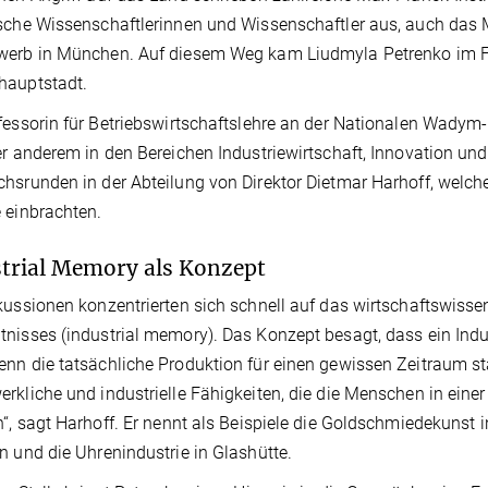
sche Wissenschaftlerinnen und Wissenschaftler aus, auch das M
erb in München. Auf diesem Weg kam Liudmyla Petrenko im Fr
hauptstadt.
fessorin für Betriebswirtschaftslehre an der Nationalen Wadym-
er anderem in den Bereichen Industriewirtschaft, Innovation und
hsrunden in der Abteilung von Direktor Dietmar Harhoff, welc
 einbrachten.
trial Memory als Konzept
kussionen konzentrierten sich schnell auf das wirtschaftswisse
nisses (industrial memory). Das Konzept besagt, dass ein Indu
nn die tatsächliche Produktion für einen gewissen Zeitraum st
rkliche und industrielle Fähigkeiten, die die Menschen in einer
n“, sagt Harhoff. Er nennt als Beispiele die Goldschmiedekunst 
n und die Uhrenindustrie in Glashütte.