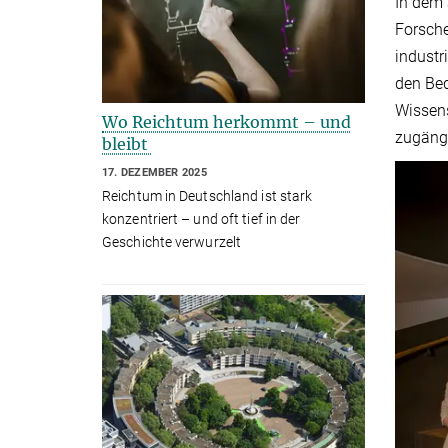
In dem 
Forsche
industr
den Bed
Wissens
Wo Reichtum herkommt – und
zugängl
bleibt
17. DEZEMBER 2025
Reichtum in Deutschland ist stark
konzentriert – und oft tief in der
Geschichte verwurzelt