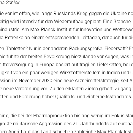
ina Schick
e vor ist offen, wie lange Russlands Krieg gegen die Ukraine noc
eitig wird intensiv für den Wiederaufbau geplant. Eine Branche,
ndustrie. Am Max-Planck-Institut für Innovation und Wettbew
a Petrenko an einem entsprechenden Leitfaden, der auch für di
en-Tabletten? Nur in der anderen Packungsgröße. Fiebersaft? Ers
e führte der breiten Bevölkerung hierzulande vor Augen, was In
ittelversorgung in Europa basiert auf fragilen Lieferketten, bei
gkeit von ein paar wenigen Wirkstoffherstellern in Indien und 
ion im November 2020 eine neue Arzneimittelstrategie, seit Apr
e neue Verordnung vor. Zu den erklärten Zielen gehört: Zugang z
etten und Förderung hoher Qualitäts- und Sicherheitsstandards
.
aine, die bei der Pharmaproduktion bislang wenig im Fokus sta
größte militärische Aggression des 21. Jahrhunderts auf eur
hen Angriff auf das Land schrieben zahlreiche Max-Planck-Insti