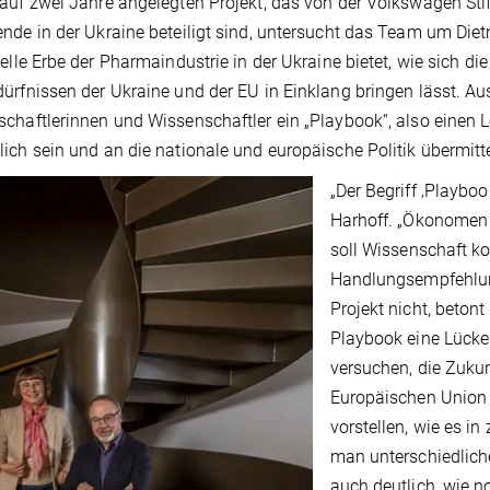
auf zwei Jahre angelegten Projekt, das von der Volkswagen­ St
nde in der Ukra­ine beteiligt sind, untersucht das Team um Di
ielle Erbe der Pharmaindustrie in der Ukra­i­ne bietet, wie sich d
ürfnissen der Ukraine und der EU in Einklang bringen lässt. A
chaftlerinnen und Wissenschaftler ein „Playbook“, also einen L
ich sein und an die nationale und europäische Politik übermitte
„Der Begriff ‚Playbo
Harhoff. „Ökonomen 
soll Wissenschaft k
Handlungsempfehlung
Projekt nicht, beton
Playbook eine Lücke i
versuchen, die Zukun
Europäischen Union z
vorstellen, wie es in
man unterschiedlich
auch deutlich, wie 