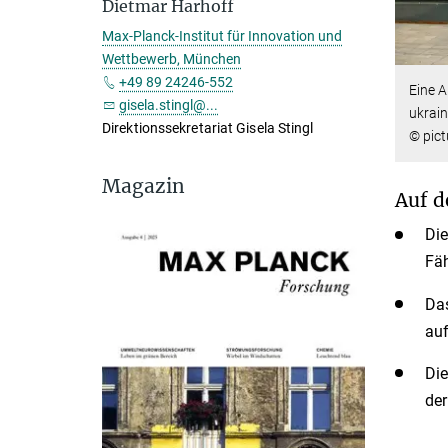
Dietmar Harhoff
Max-Planck-Institut für Innovation und
Wettbewerb, München
+49 89 24246-552
Eine A
gisela.stingl@...
ukrain
Direktionssekretariat Gisela Stingl
© pict
Magazin
Auf d
Die
Fäh
Das
auf
Die
der