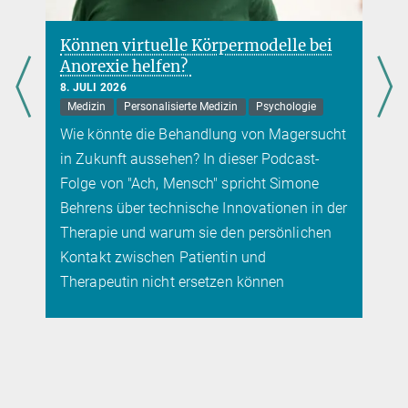
virtuelle Körpermodelle bei
Hemmung eines 
e helfen?
verhindert Folg
der Kindheit
26
Personalisierte Medizin
Psychologie
7. JULI 2026
Gehirn
Medizin
te die Behandlung von Magersucht
Die Auswirkungen 
ft aussehen? In dieser Podcast-
sich eines Tages 
n "Ach, Mensch" spricht Simone
über technische Innovationen in der
 und warum sie den persönlichen
zwischen Patientin und
tin nicht ersetzen können