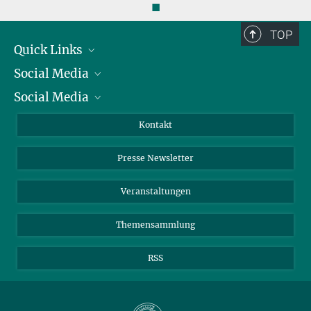
◼
TOP
Quick Links
Social Media
Präsident
Social Media
Zahlen und Fakten
Bluesky
Jahresbericht
Mastodon
Facebook
Kontakt
Einkauf
LinkedIn
Instagram
Presse Newsletter
Meldestelle Fehlverhalten
TikTok
YouTube
Netiquette
Veranstaltungen
Themensammlung
RSS