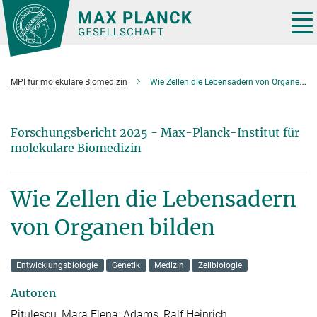
Hauptinhalt
Tog
nav
MPI für molekulare Biomedizin
Wie Zellen die Lebensadern von Organen bilden
Forschungsbericht 2025 - Max-Planck-Institut für
molekulare Biomedizin
Wie Zellen die Lebensadern
von Organen bilden
Entwicklungsbiologie
Genetik
Medizin
Zellbiologie
Autoren
Pitulescu, Mara Elena; Adams, Ralf Heinrich