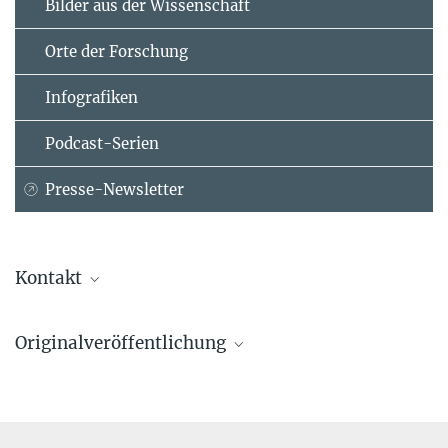
Bilder aus der Wissenschaft
Orte der Forschung
Infografiken
Podcast-Serien
Presse-Newsletter
Kontakt
Dr. Johanna Stärk
Originalveröffentlichung
Abteilung für Verhalten und Evolution von Primaten
Max-Planck-Institut für evolutionäre Anthropologie, Leipzig
Michael Garratt, Malgorzata Lagisz, Johanna Staerk, Christine Neyt,
johanna_staerk@...
Michael B. Stout, José V. V. Isola, Veronica B. Cowl, Nannette
Driver-Ruiz, Ashley D. Franklin, Monica M. McDonald, David M.
Prof. Fernando Colchero