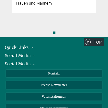
Frauen und Männern
◼
TOP
Quick Links
Social Media
Präsident
Social Media
Zahlen und Fakten
Bluesky
Jahresbericht
Mastodon
Facebook
Kontakt
Einkauf
LinkedIn
Instagram
Presse Newsletter
Meldestelle Fehlverhalten
TikTok
YouTube
Netiquette
Veranstaltungen