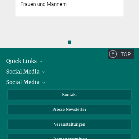
Frauen und Männern
◼
TOP
Quick Links
Social Media
Präsident
Social Media
Zahlen und Fakten
Bluesky
Jahresbericht
Mastodon
Facebook
Kontakt
Einkauf
LinkedIn
Instagram
Presse Newsletter
Meldestelle Fehlverhalten
TikTok
YouTube
Netiquette
Veranstaltungen