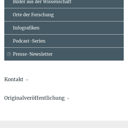
Bilder aus der Wissenschaft
Orte der Forschung
Infografiken
Podcast-Serien
Presse-Newsletter
Kontakt
Dr. Johanna Stärk
Originalveröffentlichung
Abteilung für Verhalten und Evolution von Primaten
Max-Planck-Institut für evolutionäre Anthropologie, Leipzig
Michael Garratt, Malgorzata Lagisz, Johanna Staerk, Christine Neyt,
johanna_staerk@...
Michael B. Stout, José V. V. Isola, Veronica B. Cowl, Nannette
Driver-Ruiz, Ashley D. Franklin, Monica M. McDonald, David M.
Prof. Fernando Colchero