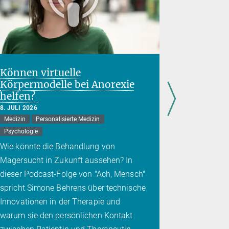
Können virtuelle
Hemmun
Körpermodelle bei Anorexie
Stresspr
helfen?
Folgen 
Kindhei
8. JULI 2026
Medizin
Personalisierte Medizin
7. JULI 2026
Gehirn
Me
Psychologie
Die Auswir
Wie könnte die Behandlung von
könnten si
Magersucht in Zukunft aussehen? In
machen la
dieser Podcast-Folge von "Ach, Mensch"
spricht Simone Behrens über technische
Innovationen in der Therapie und
warum sie den persönlichen Kontakt