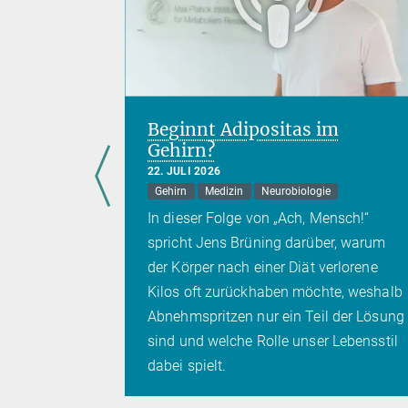
h nach
Beginnt Adipositas im
ühlt“
Gehirn?
22. JULI 2026
Gehirn
Medizin
Neurobiologie
über
In dieser Folge von „Ach, Mensch!“
ssenschaft
spricht Jens Brüning darüber, warum
der Körper nach einer Diät verlorene
Kilos oft zurückhaben möchte, weshalb
Abnehmspritzen nur ein Teil der Lösung
sind und welche Rolle unser Lebensstil
dabei spielt.