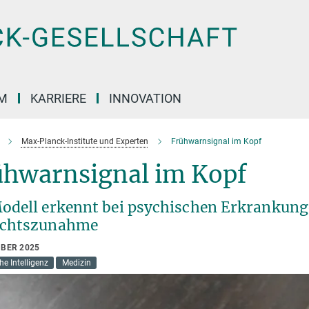
M
KARRIERE
INNOVATION
Max-Planck-Institute und Experten
Frühwarnsignal im Kopf
ühwarnsignal im Kopf
odell erkennt bei psychischen Erkrankunge
chtszunahme
MBER 2025
he Intelligenz
Medizin