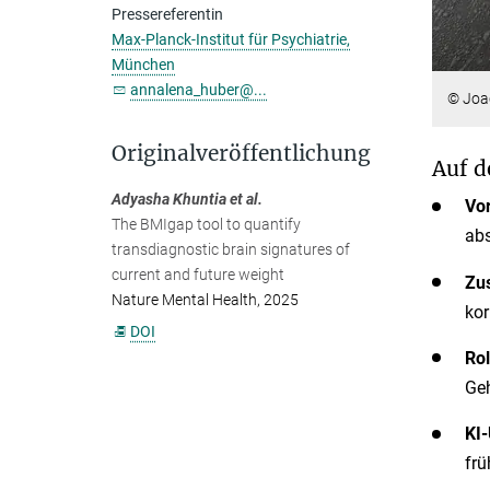
Pressereferentin
Max-Planck-Institut für Psychiatrie,
München
annalena_huber@...
© Joa
Originalveröffentlichung
Auf d
Adyasha Khuntia et al.
Vo
The BMIgap tool to quantify
abs
transdiagnostic brain signatures of
current and future weight
Zu
Nature Mental Health, 2025
kor
DOI
Rol
Geh
KI-
frü