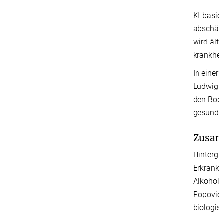
KI-basi
abschät
wird äl
krankh
In eine
Ludwigs
den Bod
gesund
Zusa
Hinterg
Erkrank
Alkoho
Popovic
biologi