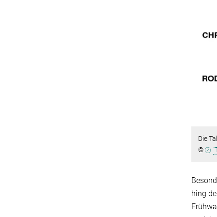
Die Ta
©
"
Besonde
hing de
Frühwar