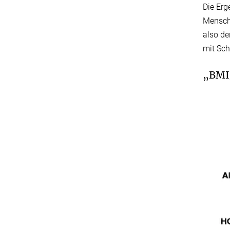
Die Erg
Mensche
also de
mit Sch
„BMI