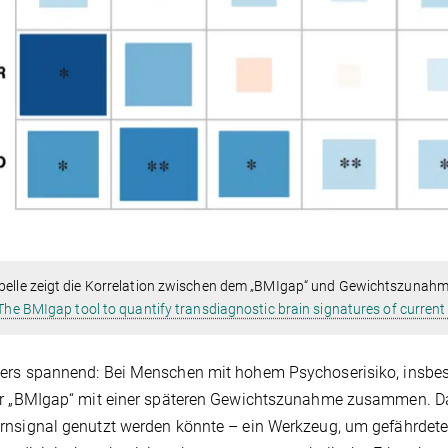
belle zeigt die Korrelation zwischen dem „BMIgap“ und Gewichtszunahme
The BMIgap tool to quantify transdiagnostic brain signatures of current 
rs spannend: Bei Menschen mit hohem Psychoserisiko, insbeso
r „BMIgap“ mit einer späteren Gewichtszunahme zusammen. Da
nsignal genutzt werden könnte – ein Werkzeug, um gefährdete P