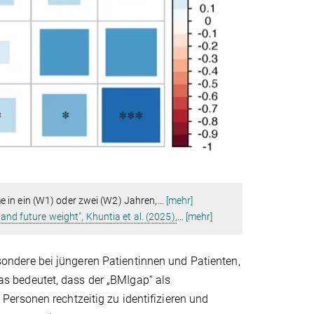
 in ein (W1) oder zwei (W2) Jahren,
…
[mehr]
and future weight", Khuntia et al. (2025),
…
[mehr]
ndere bei jüngeren Patientinnen und Patienten,
s bedeutet, dass der „BMIgap“ als
ersonen rechtzeitig zu identifizieren und