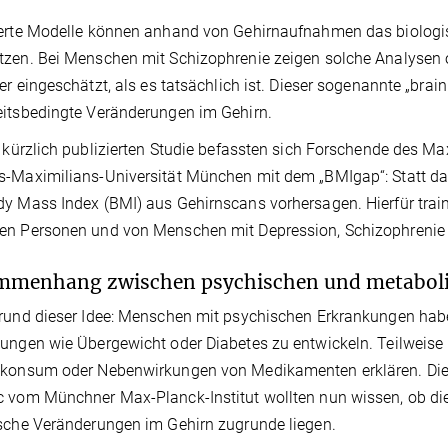
erte Modelle können anhand von Gehirnaufnahmen das biologis
zen. Bei Menschen mit Schizophrenie zeigen solche Analysen oft
ter eingeschätzt, als es tatsächlich ist. Dieser sogenannte „brain
eitsbedingte Veränderungen im Gehirn.
r kürzlich publizierten Studie befassten sich Forschende des Max
-Maximilians-Universität München mit dem „BMIgap“: Statt das
y Mass Index (BMI) aus Gehirnscans vorhersagen. Hierfür trai
en Personen und von Menschen mit Depression, Schizophrenie 
mmenhang zwischen psychischen und metabol
rund dieser Idee: Menschen mit psychischen Erkrankungen habe
ungen wie Übergewicht oder Diabetes zu entwickeln. Teilweise 
lkonsum oder Nebenwirkungen von Medikamenten erklären. Di
 vom Münchner Max-Planck-Institut wollten nun wissen, ob d
sche Veränderungen im Gehirn zugrunde liegen.