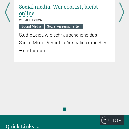
und was sie für den digitalen Datenschutz bedeutet.
Was sind KI-Agenten und sind sie
gefährlich?
20. JULI 2026
Künstliche Intelligenz
Autonome KI-Agenten bieten enormen
Nutzen, bergen aber auch große Risiken.
Das Video zeigt, wie diese Systeme
manipuliert werden können und wie
automatisierte Bot-Netzwerke unsere
Wahrnehmung der Realität sowie die
öffentliche Meinung beeinflussen können.
◼
TOP
Quick Links