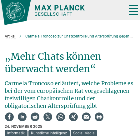
Hauptinhalt
Tog
nav
Artikel
Carmela Troncoso zur Chatkontrolle und Altersprüfung gegen die Verbreitung von Missbrauchsdarstellungen.
„Mehr Chats können
überwacht werden“
Carmela Troncoso erläutert, welche Probleme es
bei der vom europäischen Rat vorgeschlagenen
freiwilligen Chatkontrolle und der
obligatorischen Altersprüfung gibt
24. NOVEMBER 2025
Informatik
Künstliche Intelligenz
Social Media