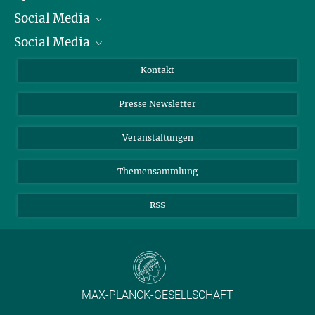
Social Media
Präsident
Social Media
Zahlen und Fakten
Bluesky
Jahresbericht
Mastodon
Facebook
Kontakt
Einkauf
LinkedIn
Instagram
Presse Newsletter
Meldestelle Fehlverhalten
TikTok
YouTube
Netiquette
Veranstaltungen
Themensammlung
RSS
MAX-PLANCK-GESELLSCHAFT