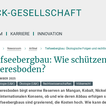
M
KARRIERE
INNOVATION
Newsroom
Artikel
Tiefseebergbau: Ökologische Folgen und rechtl
fseebergbau: Wie schützen
eresboden?
EMBER 2025
logie (U&K)
Ökologie (U&K)
Rechtswissenschaften
Völkerrecht
eresboden birgt enorme Reserven an Mangan, Kobalt, Nickel 
internationalen Konsens, ob und wie deren Abbau erfolgen so
efseebergbaus sind gravierend, die Kosten hoch. Wie kann d