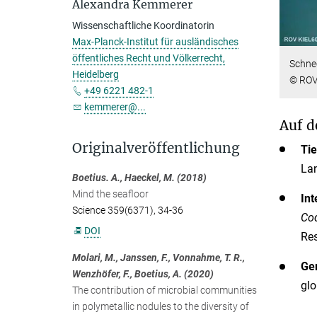
Alexandra Kemmerer
Wissenschaftliche Koordinatorin
Max-Planck-Institut für ausländisches
öffentliches Recht und Völkerrecht,
Schnec
Heidelberg
© ROV
+49 6221 482-1
kemmerer@...
Auf d
Originalveröffentlichung
Ti
La
Boetius. A., Haeckel, M. (2018)
Mind the seafloor
Int
Science 359(6371), 34-36
Co
DOI
Re
Molari, M., Janssen, F., Vonnahme, T. R.,
Ger
Wenzhöfer, F., Boetius, A. (2020)
glo
The contribution of microbial communities
in polymetallic nodules to the diversity of