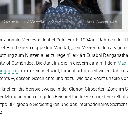
© detektor.fm / Max-Planck-Gesellschaft, Foto: David Ausserhofer
ternationale Meeresbodenbehörde wurde 1994 im Rahmen des
det – mit einem doppelten Mandat, „den Meeresboden als gem
utzung zum Nutzen aller zu regeln“, erklärt Surabhi Ranganathan
ity of Cambridge. Die Juristin, die in diesem Jahr mit dem
Max-
ungspreis
ausgezeichnet wird, forscht schon seit vielen Jahren 
echts –, dessen Geschichte und dazu, wie das Recht unsere Vo
nollen, die beispielsweise in der Clarion-Clipperton-Zone im S
rer Meinung nach ein gutes Beispiel für die verschiedenen Blick
fpolitik, globale Gerechtigkeit und das internationales Seerecht
t: