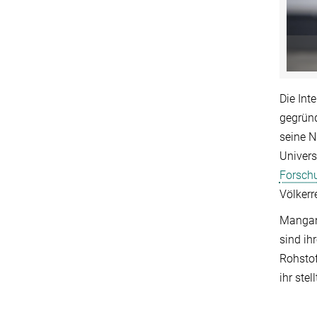
Die In
gegrün
seine N
Univers
Forsch
Völkerr
Mangank
sind ih
Rohstof
ihr stell