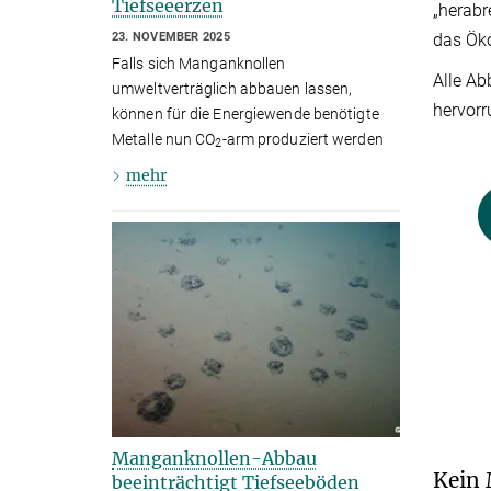
Tiefseeerzen
„herabr
das Ök
23. NOVEMBER 2025
Falls sich Manganknollen
Alle Ab
umweltverträglich abbauen lassen,
hervorr
können für die Energiewende benötigte
Metalle nun CO
-arm produziert werden
2
mehr
Manganknollen-Abbau
Kein 
beeinträchtigt Tiefseeböden