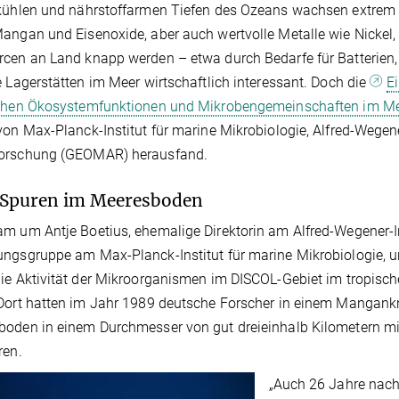
kühlen und nährstoffarmen Tiefen des Ozeans wachsen extrem 
angan und Eisenoxide, aber auch wertvolle Metalle wie Nickel,
cen an Land knapp werden – etwa durch Bedarfe für Batterien, 
e Lagerstätten im Meer wirtschaftlich interessant. Doch die
E
ichen Ökosystemfunktionen und Mikrobengemeinschaften im M
von Max-Planck-Institut für marine Mikrobiologie, Alfred-Wege
orschung (GEOMAR) herausfand.
 Spuren im Meeresboden
m um Antje Boetius, ehemalige Direktorin am Alfred-Wegener-I
ngsgruppe am Max-Planck-Institut für marine Mikrobiologie,
ie Aktivität der Mikroorganismen im DISCOL-Gebiet im tropisch
Dort hatten im Jahr 1989 deutsche Forscher in einem Mangankn
oden in einem Durchmesser von gut dreieinhalb Kilometern mi
ren.
„Auch 26 Jahre nach