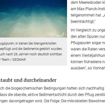
dem Meeresboden kla
am Max-Planck-Instit
teilgenommen hat. „
beeinträchtigt.“
Im Vergleich zu ung
den alten Spuren nur 
Pflugspuren sogar nu
lugspuren, in denen die Manganknollen
waren die Raten ver
epflügt und die Sedimente gestört wurden,
uch nach 26 Jahren noch deutlich sichtbar.
einem Vierteljahrhund
-Team / GEOMAR
können frühestens na
ausüben“, so Vonna
taubt und durcheinander
ch die biogeochemischen Bedingungen hatten sich nachhaltig ve
dass die oberste, aktive Sedimentschicht durch den Pflug zerstö
ngen davongetragen wird. Die Folge: Die mikrobiellen Bewohn