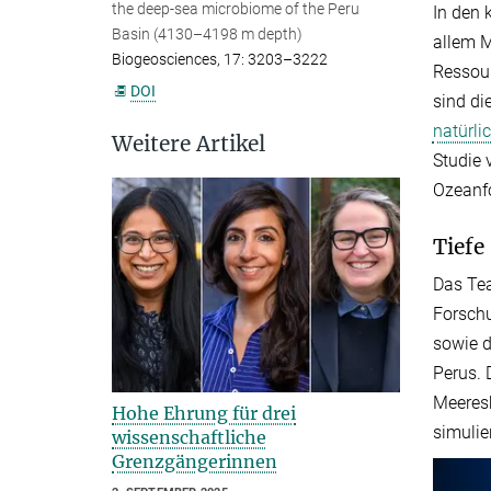
the deep-sea microbiome of the Peru
In den 
Basin (4130–4198 m depth)
allem M
Biogeosciences, 17: 3203–3222
Ressour
DOI
sind di
natürl
Weitere Artikel
Studie 
Ozeanf
Tiefe
Das Tea
Forschu
sowie d
Perus. 
Meeresb
Hohe Ehrung für drei
simulie
wissenschaftliche
Grenzgängerinnen