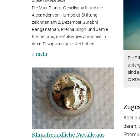
2. SEPTEMBER 2025
Die Max-Planck-Gesellschaft und die
Alexander von Humboldt-Stiftung
zeichnen am 2. Dezember Surabhi
Ranganathan, Prerna Singh und Jamie
Kreiner aus, die Außergewöhnliches in
ihren Disziplinen geleistet haben
mehr
Die Pf
unterg
sind a
© ROV
Zuges
Aber au
daran, 
Strömu
Klimafreundliche Metalle aus