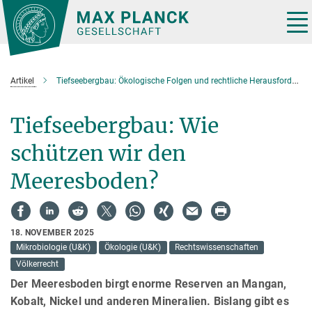
Hauptinhalt
Tog
nav
Artikel
Tiefseebergbau: Ökologische Folgen und rechtliche Herausforderungen
Tiefseebergbau: Wie
schützen wir den
Meeresboden?
18. NOVEMBER 2025
Mikrobiologie (U&K)
Ökologie (U&K)
Rechtswissenschaften
Völkerrecht
Der Meeresboden birgt enorme Reserven an Mangan,
Kobalt, Nickel und anderen Mineralien. Bislang gibt es