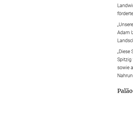
Landwir
fördert
„Unsere
Adam Iz
Landsch
„Diese 
Spitzig
sowie a
Nahrung
Paläo