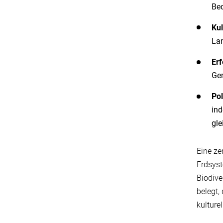
Bed
Kul
Lan
Erf
Gem
Po
ind
gle
Eine ze
Erdsyst
Biodive
belegt,
kulture