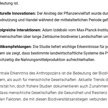
eutung ist.
turelle Innovationen:
Der Anstieg der Pflanzenvielfalt wurde dur
dnutzung und Handel während der mittelalterlichen Periode gef
olgreiche Interaktionen:
Adam Izdebski vom Max-Planck-Institut
einschaften über lange Zeiträume biodiverse Landschaften un
litikempfehlungen:
Die Studie liefert wichtige Erkenntnisse für
em sie zeigt, dass bestimmte landwirtschaftliche Systeme die P
ichzeitig die Nahrungsmittelproduktion aufrechterhalten.
ntrale Erkenntnis des Anthropozäns ist die Bedeutung der Biodiv
em, als auch für menschliche Gesellschaften. Aktuelle Trends d
rsität hin, doch frühere Studien dokumentieren auch Zunahmen 
 dass menschliche Gesellschaften die Gesundheit und Resilienz 
llen Faktoren, die mit diesen Biodiversitätsanstiegen verbunden 