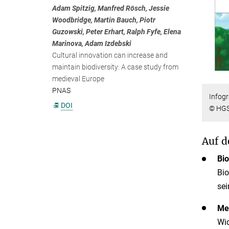
Adam Spitzig, Manfred Rösch, Jessie
Woodbridge, Martin Bauch, Piotr
Guzowski, Peter Erhart, Ralph Fyfe, Elena
Marinova, Adam Izdebski
Cultural innovation can increase and
maintain biodiversity: A case study from
medieval Europe
PNAS
Infogr
DOI
© HGS
Auf d
Bio
Bio
sei
Men
Wid