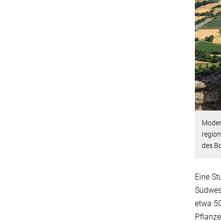
Modern
region
des B
Eine St
Südwest
etwa 50
Pflanze