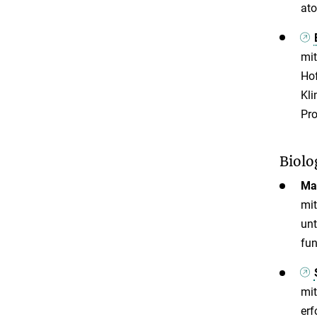
ato
mit
Ho
Kli
Pro
Biolo
Mar
mit
unt
fun
mit
erf