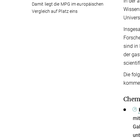
In der 
Damit liegt die MPG im europäischen
Wissens
Vergleich auf Platz eins
Univers
Insgesa
Forsche
sind in
der gas
scienti
Die fol
kommend
Chemi
mit
Gal
unt