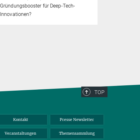
Mit der „Q
Gründungsbooster für Deep-Tech-
Max Planck 
Innovationen?
weltweite F
Quantenmat
TOP
Kontakt
Presse Newsletter
Veranstaltungen
Themensammlung