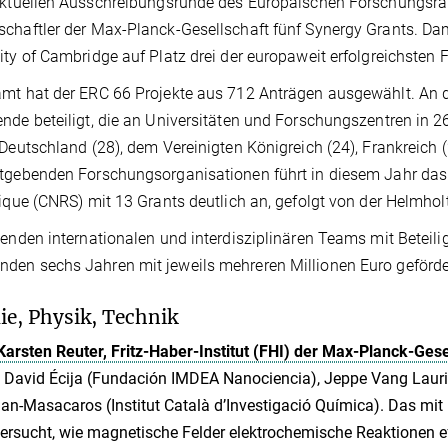
aktuellen Ausschreibungsrunde des Europäischen Forschungsrat
chaftler der Max-Planck-Gesellschaft fünf Synergy Grants. Da
ity of Cambridge auf Platz drei der europaweit erfolgreichsten
mt hat der ERC 66 Projekte aus 712 Anträgen ausgewählt. An 
nde beteiligt, die an Universitäten und Forschungszentren in 
 Deutschland (28), dem Vereinigten Königreich (24), Frankreich
tgebenden Forschungsorganisationen führt in diesem Jahr das 
fique (CNRS) mit 13 Grants deutlich an, gefolgt von der Helmho
genden internationalen und interdisziplinären Teams mit Betei
en sechs Jahren mit jeweils mehreren Millionen Euro geförde
e, Physik, Technik
Karsten Reuter, Fritz-Haber-Institut (FHI) der Max-Planck-Gese
 David Écija (Fundación IMDEA Nanociencia), Jeppe Vang Lauri
an-Masacaros (Institut Català d’Investigació Química). Das mit 
ersucht, wie magnetische Felder elektrochemische Reaktionen 