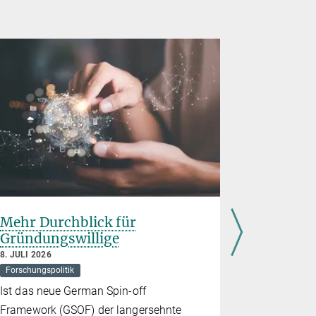
Mehr Durchblick für
Rice Uni
Gründungswillige
Planck-
Partners
8. JULI 2026
Quanten
Forschungspolitik
7. JULI 2026
Ist das neue German Spin-off
Quantenphys
Framework (GSOF) der langersehnte