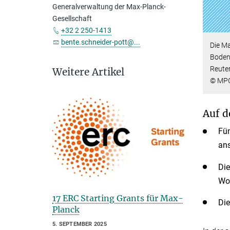
Generalverwaltung der Max-Planck-
Gesellschaft
+32 2 250-1413
bente.schneider-pott@...
Die Ma
Bodens
Reuter
Weitere Artikel
© MP
Auf d
Fün
ans
Die
Wol
17 ERC Starting Grants für Max-
Die
Planck
5. SEPTEMBER 2025