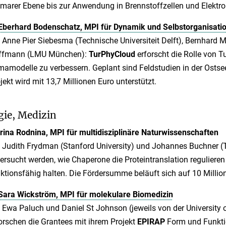
marer Ebene bis zur Anwendung in Brennstoffzellen und Elektro
Eberhard Bodenschatz, MPI für Dynamik und Selbstorganisati
 Anne Pier Siebesma (Technische Universiteit Delft), Bernhard M
ffmann (LMU München):
TurPhyCloud
erforscht die Rolle von 
mamodelle zu verbessern. Geplant sind Feldstudien in der Osts
jekt wird mit 13,7 Millionen Euro unterstützt.
gie, Medizin
ina Rodnina, MPI für multidisziplinäre Naturwissenschaften
 Judith Frydman (Stanford University) und Johannes Buchner 
ersucht werden, wie Chaperone die Proteintranslation regulier
ktionsfähig halten. Die Fördersumme beläuft sich auf 10 Millio
Sara Wickström, MPI für molekulare Biomedizin
 Ewa Paluch und Daniel St Johnson (jeweils von der University o
orschen die Grantees mit ihrem Projekt
EPIRAP
Form und Funktio