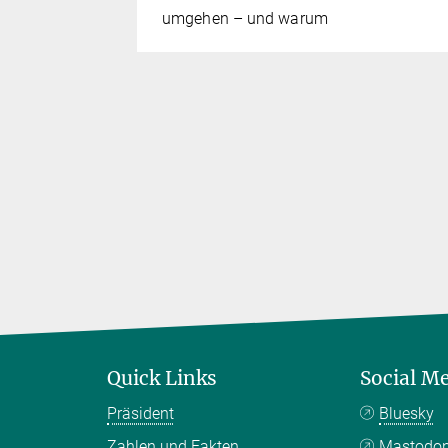
 um
umgehen – und warum
ien aus der
u bringen
Quick Links
Social M
Präsident
Bluesky
Zahlen und Fakten
Mastodo