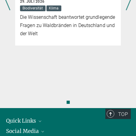
29. JULI 2026
Biodiversität
Klima
Die Wissenschaft beantwortet grundlegende
Fragen zu Waldbränden in Deutschland und
der Welt
◼
TOP
Quick Links
Social Media
Präsident