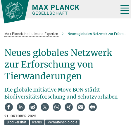
Hauptinhalt
Tog
nav
Max-Planck-Institute und Experten
Neues globales Netzwerk zur Erforschung von Tierwanderungen
Neues globales Netzwerk
zur Erforschung von
Tierwanderungen
Die globale Initiative Move BON stärkt
Biodiversitätsforschung und Schutzvorhaben
21. OKTOBER 2025
Biodiversität
Icarus
Verhaltensbiologie