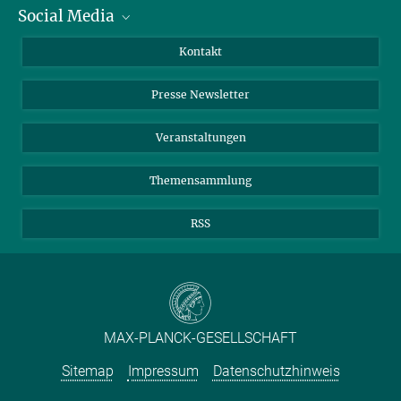
Social Media
Zahlen und Fakten
Bluesky
Jahresbericht
Mastodon
Facebook
Kontakt
Einkauf
LinkedIn
Instagram
Presse Newsletter
Meldestelle Fehlverhalten
TikTok
YouTube
Netiquette
Veranstaltungen
Themensammlung
RSS
MAX-PLANCK-GESELLSCHAFT
Sitemap
Impressum
Datenschutzhinweis