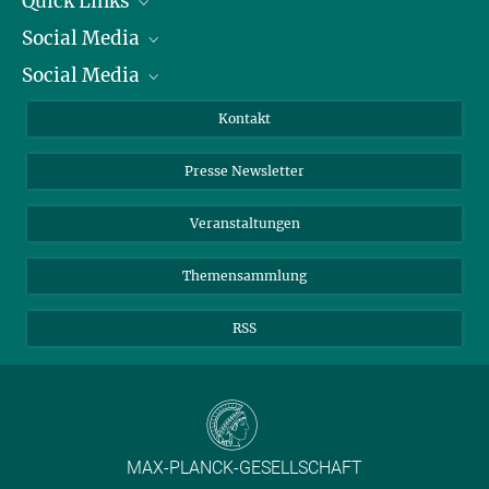
Quick Links
Social Media
Präsident
Social Media
Zahlen und Fakten
Bluesky
Jahresbericht
Mastodon
Facebook
Kontakt
Einkauf
LinkedIn
Instagram
Presse Newsletter
Meldestelle Fehlverhalten
TikTok
YouTube
Netiquette
Veranstaltungen
Themensammlung
RSS
MAX-PLANCK-GESELLSCHAFT