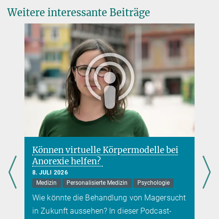
Early-Onset Parkinsonism.
Prof. Dr Adam Antebi
Weitere interessante Beiträge
Ann Neurol.
Max-Planck-Direktor
DOI
+49 221 37970-400
AAntebi@...
Können virtuelle Körpermodelle bei
Anorexie helfen?
8. JULI 2026
Medizin
Personalisierte Medizin
Psychologie
Wie könnte die Behandlung von Magersucht
in Zukunft aussehen? In dieser Podcast-