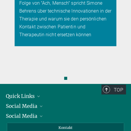
Folge von "Ach, Mensch" spricht Simone
Behrens über technische Innovationen in der
Therapie und warum sie den persönlichen
Kontakt zwischen Patientin und
Therapeutin nicht ersetzen können
◼
TOP
Quick Links
Social Media
Präsident
Social Media
Zahlen und Fakten
Bluesky
Jahresbericht
Mastodon
Facebook
Kontakt