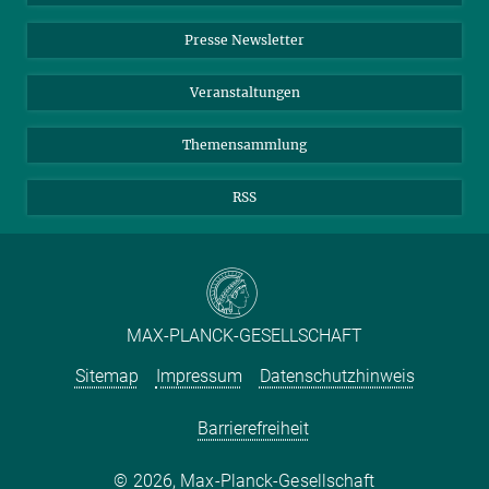
Einkauf
LinkedIn
Instagram
Presse Newsletter
Meldestelle Fehlverhalten
TikTok
YouTube
Netiquette
Veranstaltungen
Themensammlung
RSS
MAX-PLANCK-GESELLSCHAFT
Sitemap
Impressum
Datenschutzhinweis
Barrierefreiheit
2026, Max-Planck-Gesellschaft