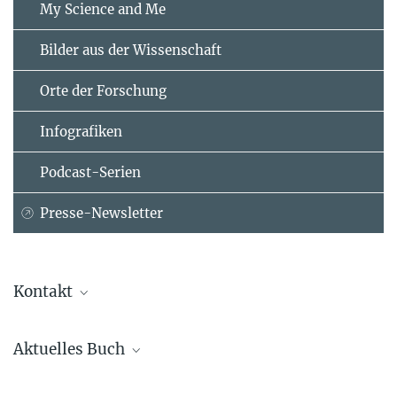
My Science and Me
Bilder aus der Wissenschaft
Orte der Forschung
Infografiken
Podcast-Serien
Presse-Newsletter
Kontakt
Dr. Christina Beck
Aktuelles Buch
Leiterin der Kommunikation
+49 89 2108-1275
Steffen Mau, Thomas Lux, Linus Westheuser
beck@...