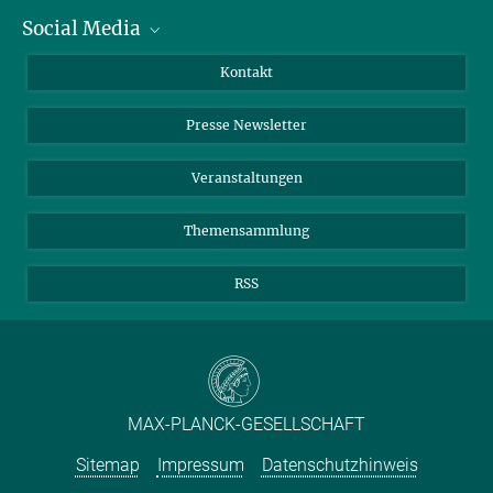
Social Media
Zahlen und Fakten
Bluesky
Jahresbericht
Mastodon
Facebook
Kontakt
Einkauf
LinkedIn
Instagram
Presse Newsletter
Meldestelle Fehlverhalten
TikTok
YouTube
Netiquette
Veranstaltungen
Themensammlung
RSS
MAX-PLANCK-GESELLSCHAFT
Sitemap
Impressum
Datenschutzhinweis